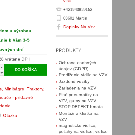
v.sk
+421940939152
03601 Martin
Doplnky Na Vzv
dom u výrobcu,
ie k Vám 3-5
PRODUKTY
ovných dní
€4 428 vrátane DPH
Ochrana osobných
údajov (GDPR)
Predlženie vidlíc na VZV
Jazdené vozíky
Zariadenia na VZV
, Minibágre, Traktory,
Plné pneumatiky na
adače - prídavné
VZV, gumy na VZV
adenia
STOP DEFEKT hmota
Montážna klietka na
Otázka
VZV
magneticke vidlice,
poťahy na vidlice, vidlice