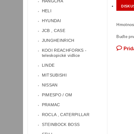
HANGCHA
DISKU
HELI
HYUNDAI
Hmotnos
JCB , CASE
Buďte prv
JUNGHEINRICH
Prid
KOOI REACHFORKS -
teleskopické vidlice
LINDE
MITSUBISHI
NISSAN
PIMESPO / OM
PRAMAC
ROCLA , CATERPILLAR
STEINBOCK BOSS