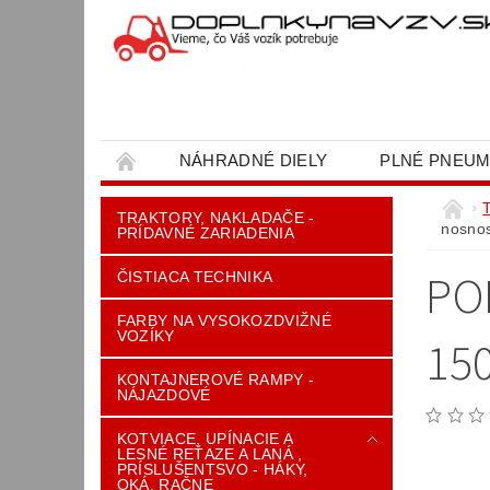
NÁHRADNÉ DIELY
PLNÉ PNEUM
OBCHODNÉ PODMIENKY
KONTAKT
TRAKTORY, NAKLADAČE -
nosnos
PRÍDAVNÉ ZARIADENIA
PO
ČISTIACA TECHNIKA
FARBY NA VYSOKOZDVIŽNÉ
VOZÍKY
15
KONTAJNEROVÉ RAMPY -
NÁJAZDOVÉ
KOTVIACE, UPÍNACIE A
LESNÉ REŤAZE A LANÁ ,
PRÍSLUŠENTSVO - HÁKY,
OKÁ, RAČNE