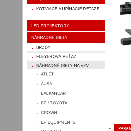
KOTVIACE A UPÍNACIE RETAZE
LED PROJEKTORY
NÁHRADNÉ DIELY
BRZDY
FLEYEROVÁ REŤAZ
NÁHRADNÉ DIELY NA VZV
ATLET
AUSA
BALKANCAR
BT / TOYOTA
CROWN
EP EQUIPMENTS
PARA