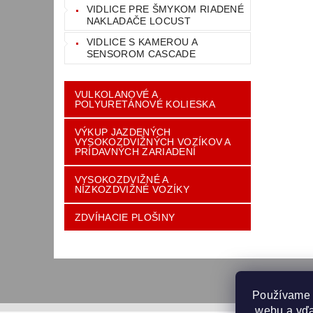
VIDLICE PRE ŠMYKOM RIADENÉ
NAKLADAČE LOCUST
VIDLICE S KAMEROU A
SENSOROM CASCADE
VULKOLANOVÉ A
POLYURETÁNOVÉ KOLIESKA
VÝKUP JAZDENÝCH
VYSOKOZDVIŽNÝCH VOZÍKOV A
PRÍDAVNÝCH ZARIADENÍ
VYSOKOZDVIŽNÉ A
NÍZKOZDVIŽNÉ VOZÍKY
ZDVÍHACIE PLOŠINY
Používame 
 webu a vďa