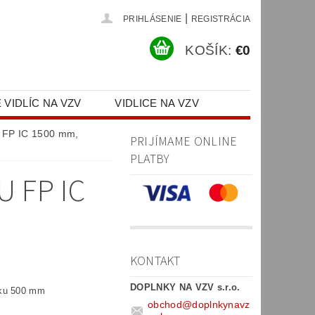
|
PRIHLÁSENIE
REGISTRÁCIA
KOŠÍK:
€0
 VIDLÍC NA VZV
VIDLICE NA VZV
PR)
u FP IC 1500 mm,
PRIJÍMAME ONLINE
PLATBY
 FP IC
KONTAKT
DOPLNKY NA VZV s.r.o.
sku 500 mm
obchod
@
doplnkynavz