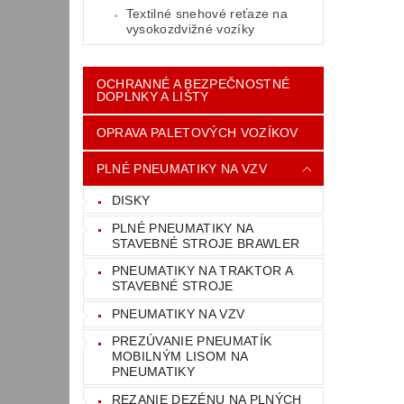
Textilné snehové reťaze na
vysokozdvižné vozíky
OCHRANNÉ A BEZPEČNOSTNÉ
DOPLNKY A LIŠTY
OPRAVA PALETOVÝCH VOZÍKOV
PLNÉ PNEUMATIKY NA VZV
DISKY
PLNÉ PNEUMATIKY NA
STAVEBNÉ STROJE BRAWLER
PNEUMATIKY NA TRAKTOR A
STAVEBNÉ STROJE
PNEUMATIKY NA VZV
PREZÚVANIE PNEUMATÍK
MOBILNÝM LISOM NA
PNEUMATIKY
REZANIE DEZÉNU NA PLNÝCH