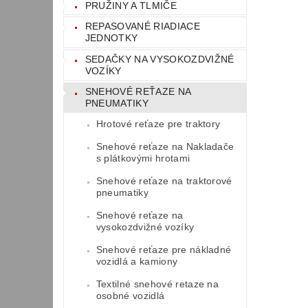
PRUŽINY A TLMIČE
REPASOVANÉ RIADIACE
JEDNOTKY
SEDAČKY NA VYSOKOZDVIŽNÉ
VOZÍKY
SNEHOVÉ REŤAZE NA
PNEUMATIKY
Hrotové reťaze pre traktory
Snehové reťaze na Nakladače
s plátkovými hrotami
Snehové reťaze na traktorové
pneumatiky
Snehové reťaze na
vysokozdvižné vozíky
Snehové reťaze pre nákladné
vozidlá a kamiony
Textilné snehové retaze na
osobné vozidlá