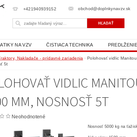
obchod@doplnkynavzv.sk
+421940939152
ATIKY NA VZV
ČISTIACA TECHNIKA
PREDLŽENIE
NAPÍŠTE NÁM
OCHRANA OSOBNÝCH ÚDAJOV (GD
Traktory, Nakladače - prídavné zariadenia
Polohovať vidlic Manito
ť 5t
LOHOVAŤ VIDLIC MANITOU
00 MM, NOSNOSŤ 5T
Neohodnotené
Nosnosť 5000 kg na ťaži