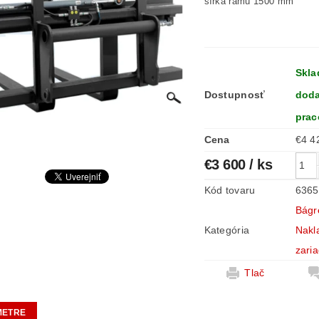
šírka rámu 1500 mm
Skla
Dostupnosť
dodan
prac
Cena
€3 600
/ ks
Kód tovaru
6365
Bágre
Kategória
Nakl
zari
Tlač
METRE