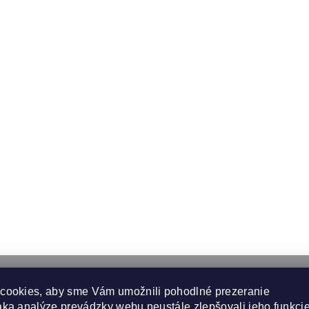
cookies, aby sme Vám umožnili pohodlné prezeranie
ka analýze prevádzky webu neustále zlepšovali jeho funkcie