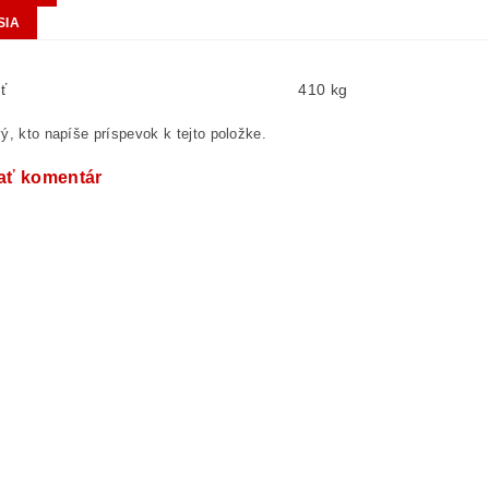
SIA
ť
410 kg
ý, kto napíše príspevok k tejto položke.
ať komentár