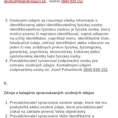
obchod@doplnkynavzv.sk
, telefón
0940 939 152
Osobnými údajmi sa rozumejú všetky informácie o
identifikovanej alebo identifikovateľnej fyzickej osobe;
identifikovateľnou fyzickou osobou je fyzická osoba, ktorú
možno priamo či nepriamo identifikovať, najmä odkazom
na určitý identifikátor, napríklad meno, identifikačné číslo,
lokalizačné údaje, sieťový identifikátor alebo odkazom na
jeden či viac zvláštnych prvkov fyzickej, fyziologickej,
genetickej, psychickej, ekonomickej, kultúrnej alebo
spoločenskej identity tejto fyzickej osoby.
Prevádzkovateľ vymenoval zodpovednú osobu pre
ochranu osobných údajov. Kontaktnými údajmi
zodpovednej osoby sú: Jozef Pohančeník
0940 939 152
II.
Zdroje a kategórie spracovávaných osobných údajov
Prevádzkovateľ spracováva osobné údaje, ktoré ste mu
poskytol/la alebo osobné údaje, ktoré prevádzkovateľ
získal na základe plnenia Vašej objednávky.
Prevádzkovateľ spracováva Vaše identifikačné a