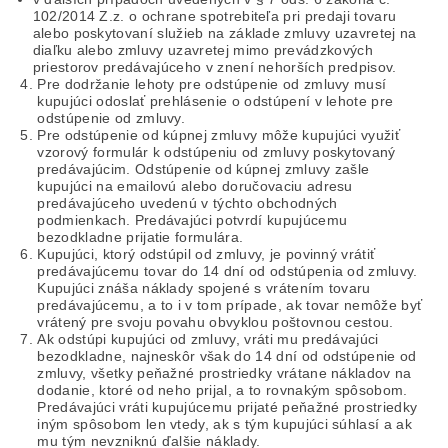
102/2014 Z.z. o ochrane spotrebiteľa pri predaji tovaru
alebo poskytovaní služieb na základe zmluvy uzavretej na
diaľku alebo zmluvy uzavretej mimo prevádzkových
priestorov predávajúceho v znení nehorších predpisov.
Pre dodržanie lehoty pre odstúpenie od zmluvy musí
kupujúci odoslať prehlásenie o odstúpení v lehote pre
odstúpenie od zmluvy.
Pre odstúpenie od kúpnej zmluvy môže kupujúci využiť
vzorový formulár k odstúpeniu od zmluvy poskytovaný
predávajúcim. Odstúpenie od kúpnej zmluvy zašle
kupujúci na emailovú alebo doručovaciu adresu
predávajúceho uvedenú v týchto obchodných
podmienkach. Predávajúci potvrdí kupujúcemu
bezodkladne prijatie formulára.
Kupujúci, ktorý odstúpil od zmluvy, je povinný vrátiť
predávajúcemu tovar do 14 dní od odstúpenia od zmluvy.
Kupujúci znáša náklady spojené s vrátením tovaru
predávajúcemu, a to i v tom prípade, ak tovar nemôže byť
vrátený pre svoju povahu obvyklou poštovnou cestou.
Ak odstúpi kupujúci od zmluvy, vráti mu predávajúci
bezodkladne, najneskôr však do 14 dní od odstúpenie od
zmluvy, všetky peňažné prostriedky vrátane nákladov na
dodanie, ktoré od neho prijal, a to rovnakým spôsobom.
Predávajúci vráti kupujúcemu prijaté peňažné prostriedky
iným spôsobom len vtedy, ak s tým kupujúci súhlasí a ak
mu tým nevzniknú ďalšie náklady.