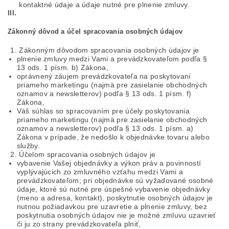
kontaktné údaje a údaje nutné pre plnenie zmluvy.
III.
Zákonný dôvod a účel spracovania osobných údajov
Zákonným dôvodom spracovania osobných údajov je
plnenie zmluvy medzi Vami a prevádzkovateľom podľa §
13 ods. 1 písm. b) Zákona,
oprávnený záujem prevádzkovateľa na poskytovaní
priameho marketingu (najmä pre zasielanie obchodných
oznamov a newsletterov) podľa § 13 ods. 1 písm. f)
Zákona,
Váš súhlas so spracovaním pre účely poskytovania
priameho marketingu (najmä pre zasielanie obchodných
oznamov a newsletterov) podľa § 13 ods. 1 písm. a)
Zákona v prípade, že nedošlo k objednávke tovaru alebo
služby.
Účelom spracovania osobných údajov je
vybavenie Vašej objednávky a výkon práv a povinností
vyplývajúcich zo zmluvného vzťahu medzi Vami a
prevádzkovateľom; pri objednávke sú vyžadované osobné
údaje, ktoré sú nutné pre úspešné vybavenie objednávky
(meno a adresa, kontakt), poskytnutie osobných údajov je
nutnou požiadavkou pre uzavretie a plnenie zmluvy, bez
poskytnutia osobných údajov nie je možné zmluvu uzavrieť
či ju zo strany prevádzkovateľa plniť,