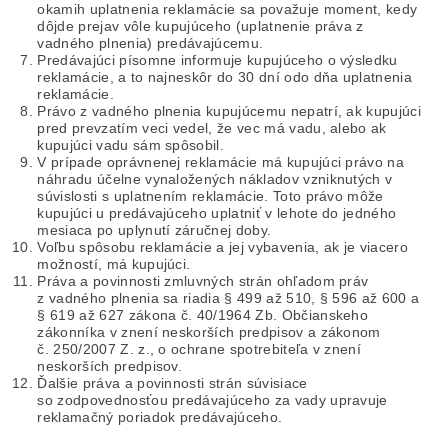
okamih uplatnenia reklamácie sa považuje moment, kedy
dôjde prejav vôle kupujúceho (uplatnenie práva z
vadného plnenia) predávajúcemu.
Predávajúci písomne informuje kupujúceho o výsledku
reklamácie, a to najneskôr do 30 dní odo dňa uplatnenia
reklamácie.
Právo z vadného plnenia kupujúcemu nepatrí, ak kupujúci
pred prevzatím veci vedel, že vec má vadu, alebo ak
kupujúci vadu sám spôsobil.
V prípade oprávnenej reklamácie má kupujúci právo na
náhradu účelne vynaložených nákladov vzniknutých v
súvislosti s uplatnením reklamácie. Toto právo môže
kupujúci u predávajúceho uplatniť v lehote do jedného
mesiaca po uplynutí záručnej doby.
Voľbu spôsobu reklamácie a jej vybavenia, ak je viacero
možností, má kupujúci.
Práva a povinnosti zmluvných strán ohľadom práv
z vadného plnenia sa riadia § 499 až 510, § 596 až 600 a
§ 619 až 627 zákona č. 40/1964 Zb. Občianskeho
zákonníka v znení neskorších predpisov a zákonom
č. 250/2007 Z. z., o ochrane spotrebiteľa v znení
neskorších predpisov.
Ďalšie práva a povinnosti strán súvisiace
so zodpovednosťou predávajúceho za vady upravuje
reklamačný poriadok predávajúceho.