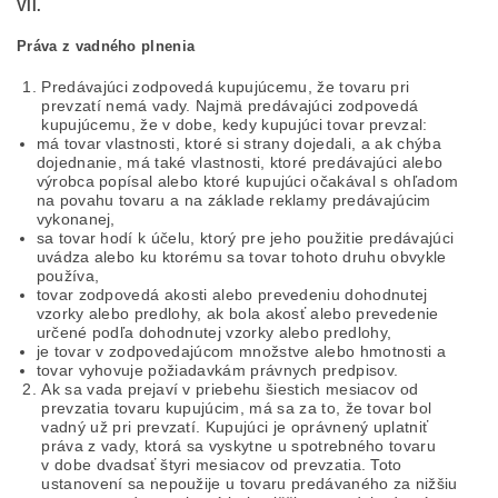
VII.
Práva z vadného plnenia
Predávajúci zodpovedá kupujúcemu, že tovaru pri
prevzatí nemá vady. Najmä predávajúci zodpovedá
kupujúcemu, že v dobe, kedy kupujúci tovar prevzal:
má tovar vlastnosti, ktoré si strany dojedali, a ak chýba
dojednanie, má také vlastnosti, ktoré predávajúci alebo
výrobca popísal alebo ktoré kupujúci očakával s ohľadom
na povahu tovaru a na základe reklamy predávajúcim
vykonanej,
sa tovar hodí k účelu, ktorý pre jeho použitie predávajúci
uvádza alebo ku ktorému sa tovar tohoto druhu obvykle
používa,
tovar zodpovedá akosti alebo prevedeniu dohodnutej
vzorky alebo predlohy, ak bola akosť alebo prevedenie
určené podľa dohodnutej vzorky alebo predlohy,
je tovar v zodpovedajúcom množstve alebo hmotnosti a
tovar vyhovuje požiadavkám právnych predpisov.
Ak sa vada prejaví v priebehu šiestich mesiacov od
prevzatia tovaru kupujúcim, má sa za to, že tovar bol
vadný už pri prevzatí. Kupujúci je oprávnený uplatniť
práva z vady, ktorá sa vyskytne u spotrebného tovaru
v dobe dvadsať štyri mesiacov od prevzatia. Toto
ustanovení sa nepoužije u tovaru predávaného za nižšiu