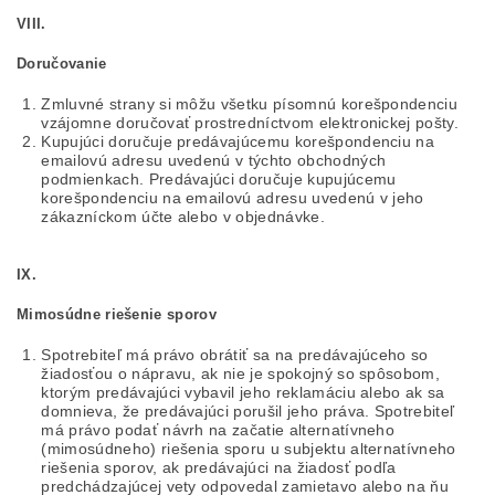
VIII.
Doručovanie
Zmluvné strany si môžu všetku písomnú korešpondenciu
vzájomne doručovať prostredníctvom elektronickej pošty.
Kupujúci doručuje predávajúcemu korešpondenciu na
emailovú adresu uvedenú v týchto obchodných
podmienkach. Predávajúci doručuje kupujúcemu
korešpondenciu na emailovú adresu uvedenú v jeho
zákazníckom účte alebo v objednávke.
IX.
Mimosúdne riešenie sporov
Spotrebiteľ má právo obrátiť sa na predávajúceho so
žiadosťou o nápravu, ak nie je spokojný so spôsobom,
ktorým predávajúci vybavil jeho reklamáciu alebo ak sa
domnieva, že predávajúci porušil jeho práva. Spotrebiteľ
má právo podať návrh na začatie alternatívneho
(mimosúdneho) riešenia sporu u subjektu alternatívneho
riešenia sporov, ak predávajúci na žiadosť podľa
predchádzajúcej vety odpovedal zamietavo alebo na ňu