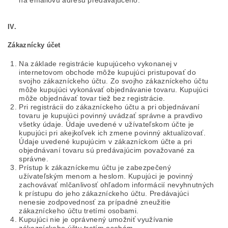
na emailovú adresu predávajúceho.
IV.
Zákaznícky účet
Na základe registrácie kupujúceho vykonanej v
internetovom obchode môže kupujúci pristupovať do
svojho zákazníckeho účtu. Zo svojho zákazníckeho účtu
môže kupujúci vykonávať objednávanie tovaru. Kupujúci
môže objednávať tovar tiež bez registrácie.
Pri registrácii do zákazníckeho účtu a pri objednávaní
tovaru je kupujúci povinný uvádzať správne a pravdivo
všetky údaje. Údaje uvedené v užívateľskom účte je
kupujúci pri akejkoľvek ich zmene povinný aktualizovať.
Údaje uvedené kupujúcim v zákazníckom účte a pri
objednávaní tovaru sú predávajúcim považované za
správne.
Prístup k zákazníckemu účtu je zabezpečený
užívateľským menom a heslom. Kupujúci je povinný
zachovávať mlčanlivosť ohľadom informácií nevyhnutných
k prístupu do jeho zákazníckeho účtu. Predávajúci
nenesie zodpovednosť za prípadné zneužitie
zákazníckeho účtu tretími osobami.
Kupujúci nie je oprávnený umožniť využívanie