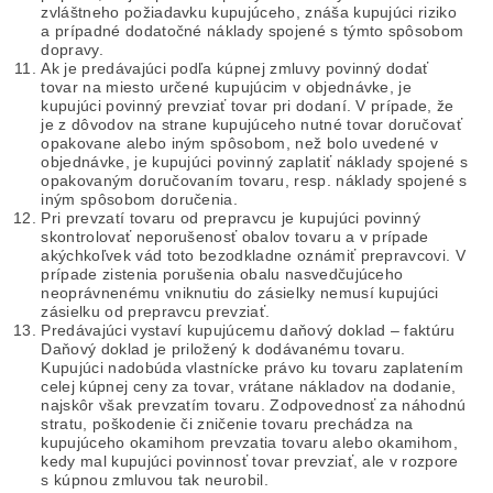
zvláštneho požiadavku kupujúceho, znáša kupujúci riziko
a prípadné dodatočné náklady spojené s týmto spôsobom
dopravy.
Ak je predávajúci podľa kúpnej zmluvy povinný dodať
tovar na miesto určené kupujúcim v objednávke, je
kupujúci povinný prevziať tovar pri dodaní. V prípade, že
je z dôvodov na strane kupujúceho nutné tovar doručovať
opakovane alebo iným spôsobom, než bolo uvedené v
objednávke, je kupujúci povinný zaplatiť náklady spojené s
opakovaným doručovaním tovaru, resp. náklady spojené s
iným spôsobom doručenia.
Pri prevzatí tovaru od prepravcu je kupujúci povinný
skontrolovať neporušenosť obalov tovaru a v prípade
akýchkoľvek vád toto bezodkladne oznámiť prepravcovi. V
prípade zistenia porušenia obalu nasvedčujúceho
neoprávnenému vniknutiu do zásielky nemusí kupujúci
zásielku od prepravcu prevziať.
Predávajúci vystaví kupujúcemu daňový doklad – faktúru
Daňový doklad je priložený k dodávanému tovaru.
Kupujúci nadobúda vlastnícke právo ku tovaru zaplatením
celej kúpnej ceny za tovar, vrátane nákladov na dodanie,
najskôr však prevzatím tovaru. Zodpovednosť za náhodnú
stratu, poškodenie či zničenie tovaru prechádza na
kupujúceho okamihom prevzatia tovaru alebo okamihom,
kedy mal kupujúci povinnosť tovar prevziať, ale v rozpore
s kúpnou zmluvou tak neurobil.