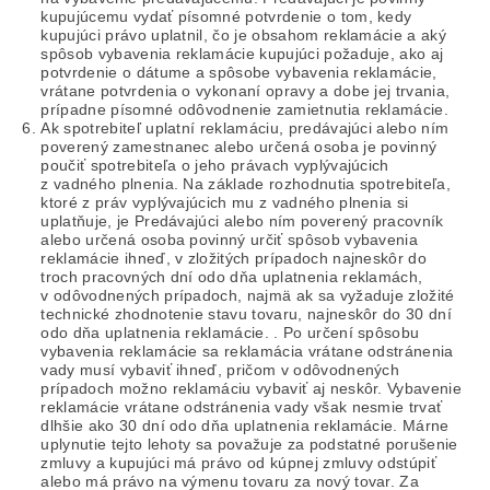
kupujúcemu vydať písomné potvrdenie o tom, kedy
kupujúci právo uplatnil, čo je obsahom reklamácie a aký
spôsob vybavenia reklamácie kupujúci požaduje, ako aj
potvrdenie o dátume a spôsobe vybavenia reklamácie,
vrátane potvrdenia o vykonaní opravy a dobe jej trvania,
prípadne písomné odôvodnenie zamietnutia reklamácie.
Ak spotrebiteľ uplatní reklamáciu, predávajúci alebo ním
poverený zamestnanec alebo určená osoba je povinný
poučiť spotrebiteľa o jeho právach vyplývajúcich
z vadného plnenia. Na základe rozhodnutia spotrebiteľa,
ktoré z práv vyplývajúcich mu z vadného plnenia si
uplatňuje, je Predávajúci alebo ním poverený pracovník
alebo určená osoba povinný určiť spôsob vybavenia
reklamácie ihneď, v zložitých prípadoch najneskôr do
troch pracovných dní odo dňa uplatnenia reklamách,
v odôvodnených prípadoch, najmä ak sa vyžaduje zložité
technické zhodnotenie stavu tovaru, najneskôr do 30 dní
odo dňa uplatnenia reklamácie. . Po určení spôsobu
vybavenia reklamácie sa reklamácia vrátane odstránenia
vady musí vybaviť ihneď, pričom v odôvodnených
prípadoch možno reklamáciu vybaviť aj neskôr. Vybavenie
reklamácie vrátane odstránenia vady však nesmie trvať
dlhšie ako 30 dní odo dňa uplatnenia reklamácie. Márne
uplynutie tejto lehoty sa považuje za podstatné porušenie
zmluvy a kupujúci má právo od kúpnej zmluvy odstúpiť
alebo má právo na výmenu tovaru za nový tovar. Za