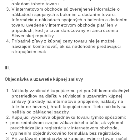
ohľadom tohoto tovaru.
V internetovom obchode sú zverejnené informácie o
nákladoch spojených s balením a dodaním tovaru.
Informácia o nákladoch spojených s balením a dodaním
tovaru uvedené v internetovom obchode platí len v
prípadoch, keď je tovar doručovaný v rámci územia
Slovenskej republiky.
Prípadné zľavy z kúpnej ceny tovaru nie je možné
navzájom kombinovať, ak sa nedohodne predávajúci
s kupujúcim inak.
III.
Objednávka a uzavretie kúpnej zmluvy
Náklady vzniknuté kupujúcemu pri použití komunikačných
prostriedkov na diaľku v súvislosti s uzavretím kúpnej
zmluvy (náklady na internetové pripojenie, náklady na
telefónne hovory), hradí kupujúci sám. Tieto náklady sa
nelíšia od základnej sadzby.
Kupujúci vykonáva objednávku tovaru týmito spôsobmi:
prostredníctvom svojho zákazníckeho účtu, ak vykonal
predchádzajúcu registráciu v internetovom obchode,
vyplnením objednávkového formulára bez registrácie.
Pri zadávaní objednávky si kupujúci vyberie tovar, počet