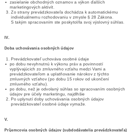
zasielanie obchodných oznamov a výkon ďalších
marketingových aktivít.
Zo strany prevádzkovateľa dochádza k automatickému
individuálnemu rozhodovaniu v zmysle § 28 Zákona.
S takým spracovaním ste poskytol/la svoj výslovný súhlas.
IV.
Doba uchovávania osobných údajov
Prevádzkovateľ uchováva osobné údaje
po dobu nevyhnutnú k výkonu práv a povinností
vyplývajúcich zo zmluvného vzťahu medzi Vami a
prevádzkovateľom a uplatňovanie nárokov z týchto
zmluvných vzťahov (po dobu 15 rokov od ukončení
zmluvného vzťahu).
po dobu, než je odvolaný súhlas so spracovaním osobných
údajov pre účely marketingu, najdlhšie
Po uplynutí doby uchovávania osobných údajov
prevádzkovateľ osobné údaje vymaže.
V.
Príjemcovia osobných údajov (subdodávatelia prevádzkovateľa)