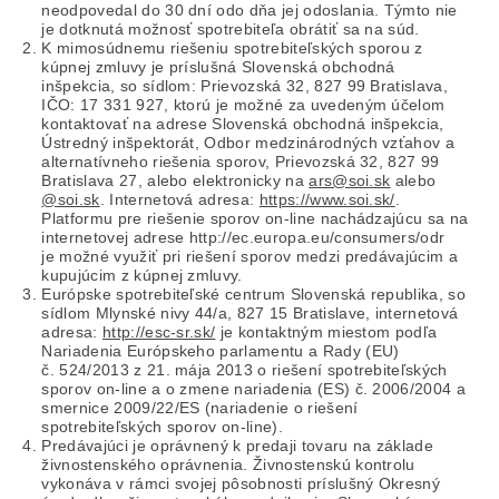
neodpovedal do 30 dní odo dňa jej odoslania. Týmto nie
je dotknutá možnosť spotrebiteľa obrátiť sa na súd.
K mimosúdnemu riešeniu spotrebiteľských sporou z
kúpnej zmluvy je príslušná Slovenská obchodná
inšpekcia, so sídlom: Prievozská 32, 827 99 Bratislava,
IČO: 17 331 927, ktorú je možné za uvedeným účelom
kontaktovať na adrese Slovenská obchodná inšpekcia,
Ústredný inšpektorát, Odbor medzinárodných vzťahov a
alternatívneho riešenia sporov, Prievozská 32, 827 99
Bratislava 27, alebo elektronicky na
ars@soi.sk
alebo
@soi.sk
. Internetová adresa:
https://www.soi.sk/
.
Platformu pre riešenie sporov on-line nachádzajúcu sa na
internetovej adrese http://ec.europa.eu/consumers/odr
je možné využiť pri riešení sporov medzi predávajúcim a
kupujúcim z kúpnej zmluvy.
Európske spotrebiteľské centrum Slovenská republika, so
sídlom Mlynské nivy 44/a, 827 15 Bratislave, internetová
adresa:
http://esc-sr.sk/
je kontaktným miestom podľa
Nariadenia Európskeho parlamentu a Rady (EU)
č. 524/2013 z 21. mája 2013 o riešení spotrebiteľských
sporov on-line a o zmene nariadenia (ES) č. 2006/2004 a
smernice 2009/22/ES (nariadenie o riešení
spotrebiteľských sporov on-line).
Predávajúci je oprávnený k predaji tovaru na základe
živnostenského oprávnenia. Živnostenskú kontrolu
vykonáva v rámci svojej pôsobnosti príslušný Okresný