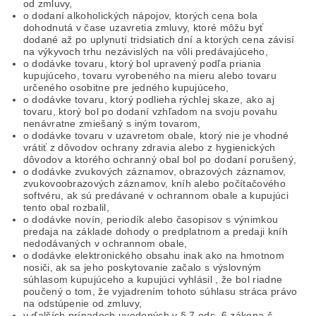
od zmluvy,
o dodaní alkoholických nápojov, ktorých cena bola
dohodnutá v čase uzavretia zmluvy, ktoré môžu byť
dodané až po uplynutí tridsiatich dní a ktorých cena závisí
na výkyvoch trhu nezávislých na vôli predávajúceho,
o dodávke tovaru, ktorý bol upravený podľa priania
kupujúceho, tovaru vyrobeného na mieru alebo tovaru
určeného osobitne pre jedného kupujúceho,
o dodávke tovaru, ktorý podlieha rýchlej skaze, ako aj
tovaru, ktorý bol po dodaní vzhľadom na svoju povahu
nenávratne zmiešaný s iným tovarom,
o dodávke tovaru v uzavretom obale, ktorý nie je vhodné
vrátiť z dôvodov ochrany zdravia alebo z hygienických
dôvodov a ktorého ochranný obal bol po dodaní porušený,
o dodávke zvukových záznamov, obrazových záznamov,
zvukovoobrazových záznamov, kníh alebo počítačového
softvéru, ak sú predávané v ochrannom obale a kupujúci
tento obal rozbalil,
o dodávke novín, periodík alebo časopisov s výnimkou
predaja na základe dohody o predplatnom a predaji kníh
nedodávaných v ochrannom obale,
o dodávke elektronického obsahu inak ako na hmotnom
nosiči, ak sa jeho poskytovanie začalo s výslovným
súhlasom kupujúceho a kupujúci vyhlásil , že bol riadne
poučený o tom, že vyjadrením tohoto súhlasu stráca právo
na odstúpenie od zmluvy,
v ďalších prípadoch uvedených v § 7 ods. 6 zákona č.