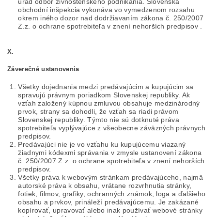
úrad odbor živnostenského podnikania. Slovenská
obchodní inšpekcia vykonáva vo vymedzenom rozsahu
okrem iného dozor nad dodržiavaním zákona č. 250/2007
Z.z. o ochrane spotrebiteľa v znení nehorších predpisov .
X.
Záverečné ustanovenia
Všetky dojednania medzi predávajúcim a kupujúcim sa
spravujú právnym poriadkom Slovenskej republiky. Ak
vzťah založený kúpnou zmluvou obsahuje medzinárodný
prvok, strany sa dohodli, že vzťah sa riadi právom
Slovenskej republiky. Týmto nie sú dotknuté práva
spotrebiteľa vyplývajúce z všeobecne záväzných právnych
predpisov.
Predávajúci nie je vo vzťahu ku kupujúcemu viazaný
žiadnymi kódexmi správania v zmysle ustanovení zákona
č. 250/2007 Z.z. o ochrane spotrebiteľa v znení nehorších
predpisov.
Všetky práva k webovým stránkam predávajúceho, najmä
autorské práva k obsahu, vrátane rozvrhnutia stránky,
fotiek, filmov, grafiky, ochranných známok, loga a ďalšieho
obsahu a prvkov, prináleží predávajúcemu. Je zakázané
kopírovať, upravovať alebo inak používať webové stránky