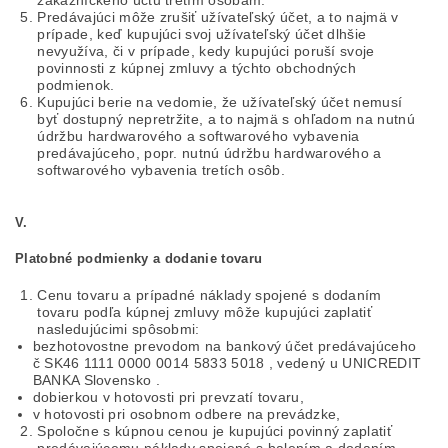
zákazníckeho účtu tretím osobám.
Predávajúci môže zrušiť užívateľský účet, a to najmä v
prípade, keď kupujúci svoj užívateľský účet dlhšie
nevyužíva, či v prípade, kedy kupujúci poruší svoje
povinnosti z kúpnej zmluvy a týchto obchodných
podmienok.
Kupujúci berie na vedomie, že užívateľský účet nemusí
byť dostupný nepretržite, a to najmä s ohľadom na nutnú
údržbu hardwarového a softwarového vybavenia
predávajúceho, popr. nutnú údržbu hardwarového a
softwarového vybavenia tretích osôb.
V.
Platobné podmienky a dodanie tovaru
Cenu tovaru a prípadné náklady spojené s dodaním
tovaru podľa kúpnej zmluvy môže kupujúci zaplatiť
nasledujúcimi spôsobmi:
bezhotovostne prevodom na bankový účet predávajúceho
č SK46 1111 0000 0014 5833 5018 , vedený u UNICREDIT
BANKA Slovensko .
dobierkou v hotovosti pri prevzatí tovaru,
v hotovosti pri osobnom odbere na prevádzke,
Spoločne s kúpnou cenou je kupujúci povinný zaplatiť