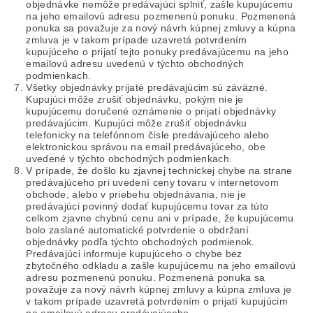
objednávke nemôže predávajúci splniť, zašle kupujúcemu
na jeho emailovú adresu pozmenenú ponuku. Pozmenená
ponuka sa považuje za nový návrh kúpnej zmluvy a kúpna
zmluva je v takom prípade uzavretá potvrdením
kupujúceho o prijatí tejto ponuky predávajúcemu na jeho
emailovú adresu uvedenú v týchto obchodných
podmienkach.
Všetky objednávky prijaté predávajúcim sú záväzné.
Kupujúci môže zrušiť objednávku, pokým nie je
kupujúcemu doručené oznámenie o prijatí objednávky
predávajúcim. Kupujúci môže zrušiť objednávku
telefonicky na telefónnom čísle predávajúceho alebo
elektronickou správou na email predávajúceho, obe
uvedené v týchto obchodných podmienkach.
V prípade, že došlo ku zjavnej technickej chybe na strane
predávajúceho pri uvedení ceny tovaru v internetovom
obchode, alebo v priebehu objednávania, nie je
predávajúci povinný dodať kupujúcemu tovar za túto
celkom zjavne chybnú cenu ani v prípade, že kupujúcemu
bolo zaslané automatické potvrdenie o obdržaní
objednávky podľa týchto obchodných podmienok.
Predávajúci informuje kupujúceho o chybe bez
zbytočného odkladu a zašle kupujúcemu na jeho emailovú
adresu pozmenenú ponuku. Pozmenená ponuka sa
považuje za nový návrh kúpnej zmluvy a kúpna zmluva je
v takom prípade uzavretá potvrdením o prijatí kupujúcim