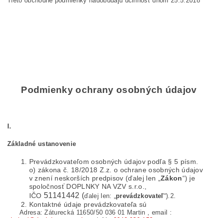
Tieto obchodné podmienky nadobúdajú účinnosť dňom 25.5.2018
Podmienky ochrany osobných údajov
I.
Základné ustanovenie
Prevádzkovateľom osobných údajov podľa § 5 písm.
o) zákona č. 18/2018 Z.z. o ochrane osobných údajov
v znení neskorších predpisov (ďalej len „
Zákon
“) je
spoločnosť DOPLNKY NA VZV s.r.o.,
51141442
(
IČO
ďalej len: „
prevádzkovateľ
“).2.
Kontaktné údaje prevádzkovateľa sú
Adresa:
Záturecká 11650/50 036 01 Martin
, email :