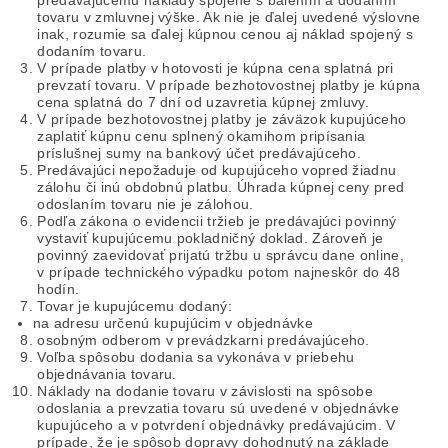
predávajúcemu náklady spojené s balením a dodaním
tovaru v zmluvnej výške. Ak nie je ďalej uvedené výslovne
inak, rozumie sa ďalej kúpnou cenou aj náklad spojený s
dodaním tovaru.
V prípade platby v hotovosti je kúpna cena splatná pri
prevzatí tovaru. V prípade bezhotovostnej platby je kúpna
cena splatná do 7 dní od uzavretia kúpnej zmluvy.
V prípade bezhotovostnej platby je záväzok kupujúceho
zaplatiť kúpnu cenu splnený okamihom pripísania
príslušnej sumy na bankový účet predávajúceho.
Predávajúci nepožaduje od kupujúceho vopred žiadnu
zálohu či inú obdobnú platbu. Úhrada kúpnej ceny pred
odoslaním tovaru nie je zálohou.
Podľa zákona o evidencii tržieb je predávajúci povinný
vystaviť kupujúcemu pokladničný doklad. Zároveň je
povinný zaevidovať prijatú tržbu u správcu dane online,
v prípade technického výpadku potom najneskôr do 48
hodín.
Tovar je kupujúcemu dodaný:
na adresu určenú kupujúcim v objednávke
osobným odberom v prevádzkarni predávajúceho.
Voľba spôsobu dodania sa vykonáva v priebehu
objednávania tovaru.
Náklady na dodanie tovaru v závislosti na spôsobe
odoslania a prevzatia tovaru sú uvedené v objednávke
kupujúceho a v potvrdení objednávky predávajúcim. V
prípade, že je spôsob dopravy dohodnutý na základe