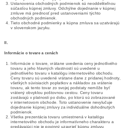
Ustanovenia obchodných podmienok sú neoddeliteľnou
súčasťou kúpnej zmluvy. Odchýlne dojednanie v kúpnej
zmluve má prednosť pred ustanoveniami týchto
obchodných podmienok.
Tieto obchodné podmienky a kúpna zmluva sa uzatvárajú
v slovenskom jazyku.
II.
Informácie o tovare a cenách
Informácie o tovare, vrátane uvedenia ceny jednotlivého
tovaru a jeho hlavných vlastností sú uvedené u
jednotlivého tovaru v katalógu internetového obchodu.
Ceny tovaru sú uvedené vrátane dane z pridanej hodnoty,
všetkých súvisiacich poplatkov a nákladov za vrátenie
tovaru, ak tento tovar zo svojej podstaty nemôže byť
vrátený obvyklou poštovnou cestou. Ceny tovaru
zostávajú v platnosti po dobu, po ktorú sú zobrazované
v internetovom obchode. Toto ustanovenie nevylučuje
dojednanie kúpnej zmluvy za individuálne dohodnutých
podmienok.
Všetka prezentácia tovaru umiestnená v katalógu
internetového obchodu je informatívneho charakteru a
predávajúci nie je povinný uzavrieť kúpnu zmluvu