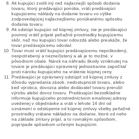
Ak kupujúci zvolil iný než najlacnejší spôsob dodania
tovaru, ktorý predávajúci ponúka, vráti predávajúci
kupujúcemu náklady na dodanie tovaru vo výške
zodpovedajúcej najlacnejšiemu ponúkanému spôsobu
dodania tovaru.
Ak odstúpi kupujúci od kúpnej zmluvy, nie je predávajúci
povinný vrátiť prijaté peňažné prostriedky kupujúcemu
skôr, než mu kupujúci tovar odovzdá alebo preukáže, že
tovar predávajúcemu odoslal.
Tovar musí vrátiť kupujúci predávajúcemu nepoškodený,
neopotrebený a neznečistený a ak je to možné, v
pôvodnom obale. Nárok na náhradu škody vzniknutej na
tovare je predávajúci oprávnený jednostranne započítať
proti nároku kupujúceho na vrátenie kúpnej ceny.
Predávajúci je oprávnený odstúpiť od kúpnej zmluvy z
dôvodu vypredania zásob, nedostupnosti tovaru, alebo
keď výrobca, dovozca alebo dodávateľ tovaru prerušil
výrobu alebo dovoz tovaru. Predávajúci bezodkladne
informuje kupujúceho prostredníctvom emailovej adresy
uvedenej v objednávke a vráti v lehote 14 dní od
oznámení o odstúpenie od kúpnej zmluvy všetky peňažné
prostriedky vrátane nákladov na dodanie, ktoré od neho
na základe zmluvy prijal, a to rovnakým spôsobom,
poprípade spôsobom určeným kupujúcim.