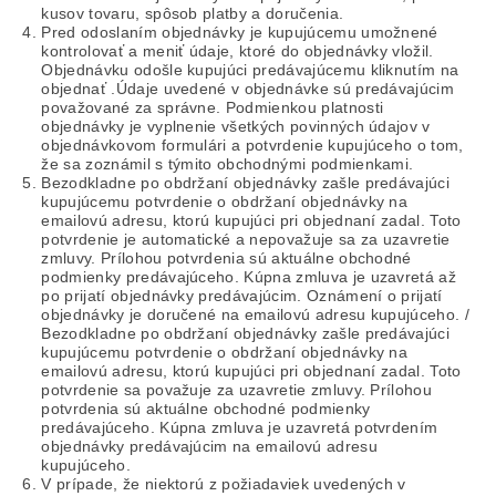
kusov tovaru, spôsob platby a doručenia.
Pred odoslaním objednávky je kupujúcemu umožnené
kontrolovať a meniť údaje, ktoré do objednávky vložil.
Objednávku odošle kupujúci predávajúcemu kliknutím na
objednať .Údaje uvedené v objednávke sú predávajúcim
považované za správne. Podmienkou platnosti
objednávky je vyplnenie všetkých povinných údajov v
objednávkovom formulári a potvrdenie kupujúceho o tom,
že sa zoznámil s týmito obchodnými podmienkami.
Bezodkladne po obdržaní objednávky zašle predávajúci
kupujúcemu potvrdenie o obdržaní objednávky na
emailovú adresu, ktorú kupujúci pri objednaní zadal. Toto
potvrdenie je automatické a nepovažuje sa za uzavretie
zmluvy. Prílohou potvrdenia sú aktuálne obchodné
podmienky predávajúceho. Kúpna zmluva je uzavretá až
po prijatí objednávky predávajúcim. Oznámení o prijatí
objednávky je doručené na emailovú adresu kupujúceho. /
Bezodkladne po obdržaní objednávky zašle predávajúci
kupujúcemu potvrdenie o obdržaní objednávky na
emailovú adresu, ktorú kupujúci pri objednaní zadal. Toto
potvrdenie sa považuje za uzavretie zmluvy. Prílohou
potvrdenia sú aktuálne obchodné podmienky
predávajúceho. Kúpna zmluva je uzavretá potvrdením
objednávky predávajúcim na emailovú adresu
kupujúceho.
V prípade, že niektorú z požiadaviek uvedených v