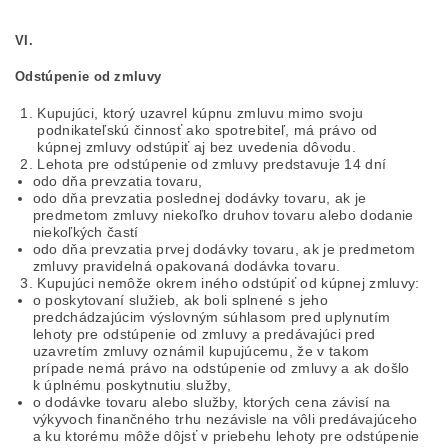
VI.
Odstúpenie od zmluvy
Kupujúci, ktorý uzavrel kúpnu zmluvu mimo svoju
podnikateľskú činnosť ako spotrebiteľ, má právo od
kúpnej zmluvy odstúpiť aj bez uvedenia dôvodu.
Lehota pre odstúpenie od zmluvy predstavuje 14 dní
odo dňa prevzatia tovaru,
odo dňa prevzatia poslednej dodávky tovaru, ak je
predmetom zmluvy niekoľko druhov tovaru alebo dodanie
niekoľkých častí
odo dňa prevzatia prvej dodávky tovaru, ak je predmetom
zmluvy pravidelná opakovaná dodávka tovaru.
Kupujúci nemôže okrem iného odstúpiť od kúpnej zmluvy:
o poskytovaní služieb, ak boli splnené s jeho
predchádzajúcim výslovným súhlasom pred uplynutím
lehoty pre odstúpenie od zmluvy a predávajúci pred
uzavretím zmluvy oznámil kupujúcemu, že v takom
prípade nemá právo na odstúpenie od zmluvy a ak došlo
k úplnému poskytnutiu služby,
o dodávke tovaru alebo služby, ktorých cena závisí na
výkyvoch finančného trhu nezávisle na vôli predávajúceho
a ku ktorému môže dôjsť v priebehu lehoty pre odstúpenie