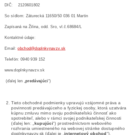
DIČ: 2120601802
So sídlom:
Záturecká 11650/50 036 01 Martin
Zapísaná na Žilina, odd. Sro, vl.č.68684/L
Kontaktné údaje:
Email:
obchod@doplnkynavzv.sk
Telefón: 0940 939 152
www.doplnkynavzv.sk
(ďalej len „
predávajúci
“)
Tieto obchodné podmienky upravujú vzájomné práva a
povinnosti predávajúceho a fyzickej osoby, ktorá uzatvára
kúpnu zmluvu mimo svoju podnikateľskú činnosť ako
spotrebiteľ, alebo v rámci svojej podnikateľskej činnosti
(ďalej len: „
kupujúci
“) prostredníctvom webového
rozhrania umiestneného na webovej stránke dostupného
doplnkynavzv.sk
(ďalej je „
internetový obchod
“).