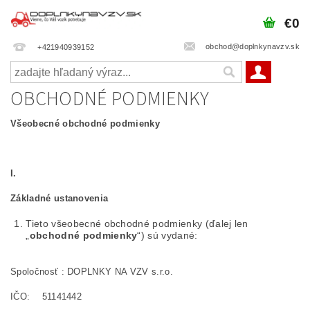
€0
obchod@doplnkynavzv.sk
+421940939152
OBCHODNÉ PODMIENKY
Všeobecné obchodné podmienky
I.
Základné ustanovenia
Tieto všeobecné obchodné podmienky (ďalej len
„
obchodné podmienky
“) sú vydané:
Spoločnosť : DOPLNKY NA VZV s.r.o.
IČO: 51141442