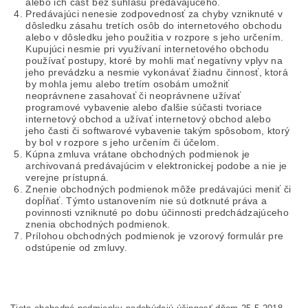
alebo ich časť bez súhlasu predávajúceho.
Predávajúci nenesie zodpovednosť za chyby vzniknuté v
dôsledku zásahu tretích osôb do internetového obchodu
alebo v dôsledku jeho použitia v rozpore s jeho určením.
Kupujúci nesmie pri využívaní internetového obchodu
používať postupy, ktoré by mohli mať negatívny vplyv na
jeho prevádzku a nesmie vykonávať žiadnu činnosť, ktorá
by mohla jemu alebo tretím osobám umožniť
neoprávnene zasahovať či neoprávnene užívať
programové vybavenie alebo ďalšie súčasti tvoriace
internetový obchod a užívať internetový obchod alebo
jeho časti či softwarové vybavenie takým spôsobom, ktorý
by bol v rozpore s jeho určením či účelom.
Kúpna zmluva vrátane obchodných podmienok je
archivovaná predávajúcim v elektronickej podobe a nie je
verejne prístupná.
Znenie obchodných podmienok môže predávajúci meniť či
dopĺňať. Týmto ustanovením nie sú dotknuté práva a
povinnosti vzniknuté po dobu účinnosti predchádzajúceho
znenia obchodných podmienok.
Prílohou obchodných podmienok je vzorový formulár pre
odstúpenie od zmluvy.