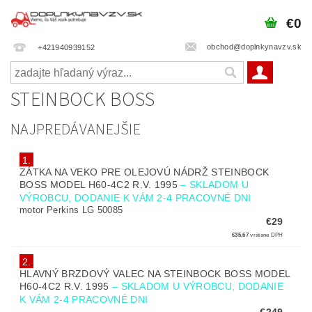
€0
obchod@doplnkynavzv.sk
+421940939152
STEINBOCK BOSS
NAJPREDÁVANEJŠIE
1.
ZÁTKA NA VEKO PRE OLEJOVÚ NÁDRŽ STEINBOCK
BOSS MODEL H60-4C2 R.V. 1995
–
SKLADOM U
VÝROBCU, DODANIE K VÁM 2-4 PRACOVNÉ DNI
motor Perkins LG 50085
€29
€35,67
vrátane DPH
2.
HLAVNÝ BRZDOVÝ VALEC NA STEINBOCK BOSS MODEL
H60-4C2 R.V. 1995
–
SKLADOM U VÝROBCU, DODANIE
K VÁM 2-4 PRACOVNÉ DNI