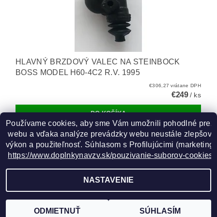
HLAVNÝ BRZDOVÝ VALEC NA STEINBOCK
BOSS MODEL H60-4C2 R.V. 1995
€306,27 vrátane DPH
€249
/ ks
Používame cookies, aby sme Vám umožnili pohodlné prez
 webu a vďaka analýze prevádzky webu neustále zlepšovali
výkon a použiteľnosť. S
úhlasom s Profilujúcimi (marketingo
https://www.doplnkynavzv.sk/pouzivanie-suborov-cookies/
GOOGLE
NASTAVENIE
2026 ©
www.doplnkynavzv.sk
, všetky práva vyhradené
Vytvoril Shoptet
ODMIETNUŤ
SÚHLASÍM