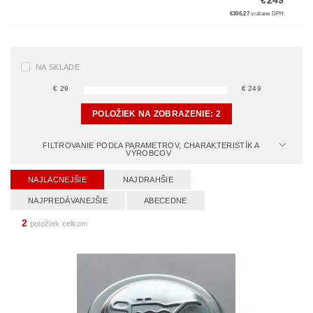
€249
€306,27
vrátane DPH
NA SKLADE
€
29
€
249
POLOŽIEK NA ZOBRAZENIE:
2
FILTROVANIE PODĽA PARAMETROV, CHARAKTERISTÍK A
VÝROBCOV
NAJLACNEJŠIE
NAJDRAHŠIE
NAJPREDÁVANEJŠIE
ABECEDNE
2
položiek celkom