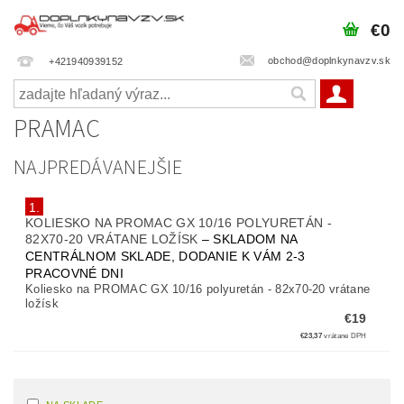
€0
obchod@doplnkynavzv.sk
+421940939152
PRAMAC
NAJPREDÁVANEJŠIE
1.
KOLIESKO NA PROMAC GX 10/16 POLYURETÁN -
82X70-20 VRÁTANE LOŽÍSK
–
SKLADOM NA
CENTRÁLNOM SKLADE, DODANIE K VÁM 2-3
PRACOVNÉ DNI
Koliesko na PROMAC GX 10/16 polyuretán - 82x70-20 vrátane
ložísk
€19
€23,37
vrátane DPH