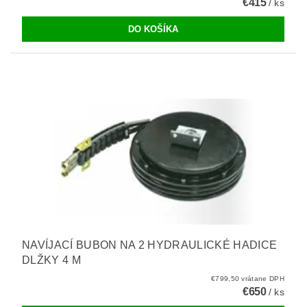
€415
/ ks
NAVÍJACÍ BUBON NA 2 HYDRAULICKÉ HADICE
DLŽKY 4 M
€799,50 vrátane DPH
€650
/ ks