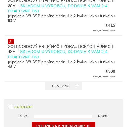
SOLENOIDOVÝ PREPÍNAČ HYDRAULICKÝCH FUNKCII -
80V
–
SKLADOM U VÝROBCU, DODANIE K VÁM 2-4
PRACOVNÉ DNI
pripojenie 3/8 BSP prepína medzi 1 a 2 hydraulickou funkciou
80 V
€415
€510,45
vrátane DPH
3.
SOLENOIDOVÝ PREPÍNAČ HYDRAULICKÝCH FUNKCII -
48V
–
SKLADOM U VÝROBCU, DODANIE K VÁM 2-4
PRACOVNÉ DNI
pripojenie 3/8 BSP prepína medzi 1 a 2 hydraulickou funkciou
48 V
€366
€450,18
vrátane DPH
UKÁŽ VIAC
NA SKLADE
€
335
€
2399
POLOŽIEK NA ZOBRAZENIE:
10