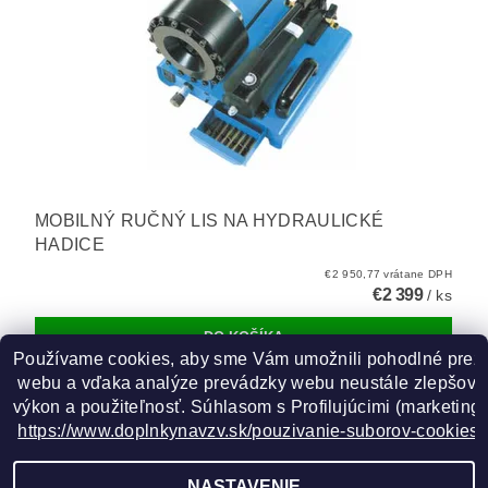
MOBILNÝ RUČNÝ LIS NA HYDRAULICKÉ
HADICE
€2 950,77 vrátane DPH
€2 399
/ ks
Používame cookies, aby sme Vám umožnili pohodlné prez
 webu a vďaka analýze prevádzky webu neustále zlepšovali
výkon a použiteľnosť. S
úhlasom s Profilujúcimi (marketingo
https://www.doplnkynavzv.sk/pouzivanie-suborov-cookies/
GOOGLE
NASTAVENIE