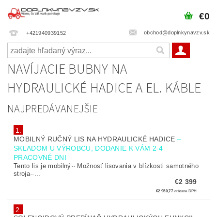
€0
obchod@doplnkynavzv.sk
+421940939152
NAVÍJACIE BUBNY NA
HYDRAULICKÉ HADICE A EL. KÁBLE
NAJPREDÁVANEJŠIE
1.
MOBILNÝ RUČNÝ LIS NA HYDRAULICKÉ HADICE
–
SKLADOM U VÝROBCU, DODANIE K VÁM 2-4
PRACOVNÉ DNI
Tento lis je mobilný·· Možnosť lisovania v blízkosti samotného
stroja··...
€2 399
€2 950,77
vrátane DPH
2.