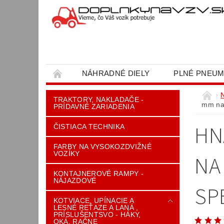
NÁHRADNÉ DIELY
PLNÉ PNEUM
OBCHODNÉ PODMIENKY
KONTAKT
TRAKTORY, NAKLADAČE -
mm na
PRÍDAVNÉ ZARIADENIA
HN
ČISTIACA TECHNIKA
FARBY NA VYSOKOZDVIŽNÉ
VOZÍKY
NA
KONTAJNEROVÉ RAMPY -
NÁJAZDOVÉ
SP
KOTVIACE, UPÍNACIE A
LESNÉ REŤAZE A LANÁ ,
PRÍSLUŠENTSVO - HÁKY,
OKÁ, RAČNE