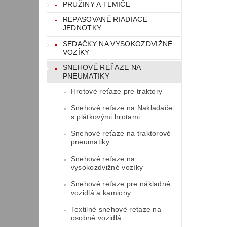
PRUŽINY A TLMIČE
REPASOVANÉ RIADIACE
JEDNOTKY
SEDAČKY NA VYSOKOZDVIŽNÉ
VOZÍKY
SNEHOVÉ REŤAZE NA
PNEUMATIKY
Hrotové reťaze pre traktory
Snehové reťaze na Nakladače
s plátkovými hrotami
Snehové reťaze na traktorové
pneumatiky
Snehové reťaze na
vysokozdvižné vozíky
Snehové reťaze pre nákladné
vozidlá a kamiony
Textilné snehové retaze na
osobné vozidlá