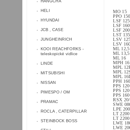
HANGCHA
HELI
MO 15
PPO 15
HYUNDAI
LSF 125
LSF 160
JCB , CASE
LSF 200
LST 13
LSV 12
JUNGHEINRICH
LSV 16
ML 12,5
KOOI REACHFORKS -
ML 13,5
teleskopické vidlice
ML 16
MPH 16
LINDE
MPL 12
MPL 12
MITSUBISHI
MPL 16
PPH 16
NISSAN
PPS 12
PPS 12
PIMESPO / OM
PPS 16
RSX 20/
PRAMAC
SWE 08
LPE 20
ROCLA , CATERPILLAR
LT 2200
LT 2200
STEINBOCK BOSS
LWE 18
LWE 20