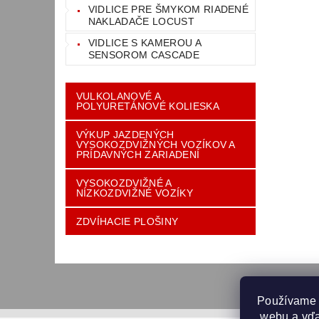
VIDLICE PRE ŠMYKOM RIADENÉ
NAKLADAČE LOCUST
VIDLICE S KAMEROU A
SENSOROM CASCADE
VULKOLANOVÉ A
POLYURETÁNOVÉ KOLIESKA
VÝKUP JAZDENÝCH
VYSOKOZDVIŽNÝCH VOZÍKOV A
PRÍDAVNÝCH ZARIADENÍ
VYSOKOZDVIŽNÉ A
NÍZKOZDVIŽNÉ VOZÍKY
ZDVÍHACIE PLOŠINY
Používame 
 webu a vďa