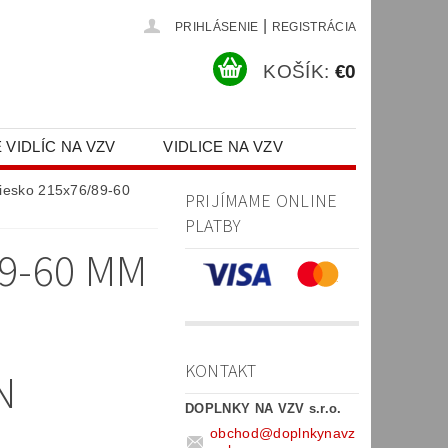
|
PRIHLÁSENIE
REGISTRÁCIA
KOŠÍK:
€0
 VIDLÍC NA VZV
VIDLICE NA VZV
PR)
liesko 215x76/89-60
PRIJÍMAME ONLINE
PLATBY
9-60 MM
KONTAKT
N
DOPLNKY NA VZV s.r.o.
obchod
@
doplnkynavz