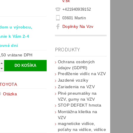
v.sk
+421940939152
03601 Martin
Doplnky Na Vzv
dom u výrobcu,
nie k Vám 2-4
ovné dni
PRODUKTY
€184,50 vrátane DPH
Ochrana osobných
údajov (GDPR)
Predlženie vidlíc na VZV
Jazdené vozíky
 TOYOTA
Zariadenia na VZV
Plné pneumatiky na
Otázka
VZV, gumy na VZV
STOP DEFEKT hmota
Montážna klietka na
VZV
magneticke vidlice,
poťahy na vidlice, vidlice