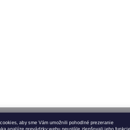
cookies, aby sme Vám umožnili pohodlné prezeranie
ka analýze prevádzky webu neustále zlepšovali jeho funkcie