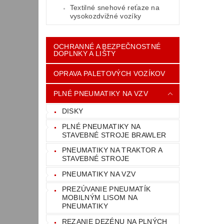
Textilné snehové reťaze na
vysokozdvižné vozíky
OCHRANNÉ A BEZPEČNOSTNÉ
DOPLNKY A LIŠTY
OPRAVA PALETOVÝCH VOZÍKOV
PLNÉ PNEUMATIKY NA VZV
DISKY
PLNÉ PNEUMATIKY NA
STAVEBNÉ STROJE BRAWLER
PNEUMATIKY NA TRAKTOR A
STAVEBNÉ STROJE
PNEUMATIKY NA VZV
PREZÚVANIE PNEUMATÍK
MOBILNÝM LISOM NA
PNEUMATIKY
REZANIE DEZÉNU NA PLNÝCH