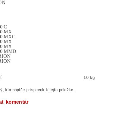
0N
0 C
00 MX
00 MXC
00 MX
00 MX
00 MMD
RION
RION
ť
10 kg
ý, kto napíše príspevok k tejto položke.
ať komentár