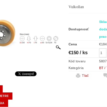
Vulkollan
Skla
Dostupnosť
doda
prac
Cena
€150
/ ks
Kód tovaru
5807
Kategória
BT /
Tlač
METRE
SIA