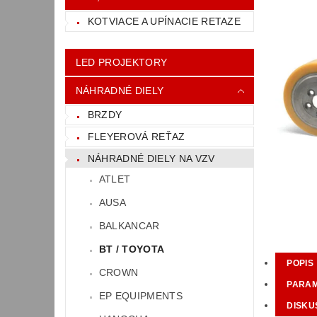
KOTVIACE A UPÍNACIE RETAZE
LED PROJEKTORY
NÁHRADNÉ DIELY
BRZDY
FLEYEROVÁ REŤAZ
NÁHRADNÉ DIELY NA VZV
ATLET
AUSA
BALKANCAR
BT / TOYOTA
POPIS
CROWN
PARA
EP EQUIPMENTS
DISKU