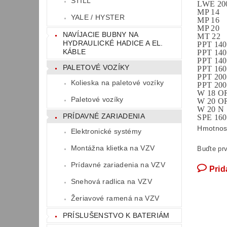
STILL
LWE 20
MP 14
YALE / HYSTER
MP 16
MP 20
NAVÍJACIE BUBNY NA
MT 22
HYDRAULICKÉ HADICE A EL.
PPT 140
KÁBLE
PPT 14
PPT 14
PALETOVÉ VOZÍKY
PPT 16
PPT 20
Kolieska na paletové vozíky
PPT 20
W 18 O
Paletové vozíky
W 20 O
W 20 N
PRÍDAVNÉ ZARIADENIA
SPE 160
Hmotnos
Elektronické systémy
Montážna klietka na VZV
Buďte prv
Prídavné zariadenia na VZV
Prid
Snehová radlica na VZV
Žeriavové ramená na VZV
PRÍSLUŠENSTVO K BATERIÁM