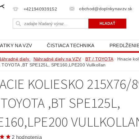
obchod@doplnkynavzv.sk
+421940939152
ATIKY NA VZV
ČISTIACA TECHNIKA
PREDLŽENIE
NAPÍŠTE NÁM
OCHRANA OSOBNÝCH ÚDAJOV (GD
Náhradné diely
Náhradné diely na VZV
BT / TOYOTA
Hnacie ko
 TOYOTA ,BT SPE125L, SPE160,LPE200 Vullkollan
ACIE KOLIESKO 215X76/8
 TOYOTA ,BT SPE125L,
E160,LPE200 VULLKOLLA
2 hodnotenia