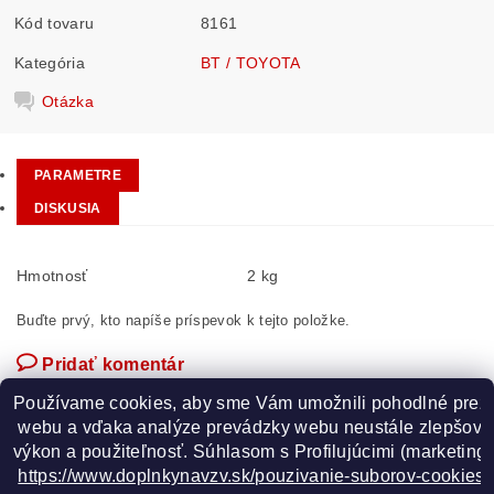
Kód tovaru
8161
Kategória
BT / TOYOTA
Otázka
PARAMETRE
DISKUSIA
Hmotnosť
2 kg
Buďte prvý, kto napíše príspevok k tejto položke.
Pridať komentár
Používame cookies, aby sme Vám umožnili pohodlné prez
 webu a vďaka analýze prevádzky webu neustále zlepšovali
výkon a použiteľnosť. S
úhlasom s Profilujúcimi (marketingo
https://www.doplnkynavzv.sk/pouzivanie-suborov-cookies/
GOOGLE