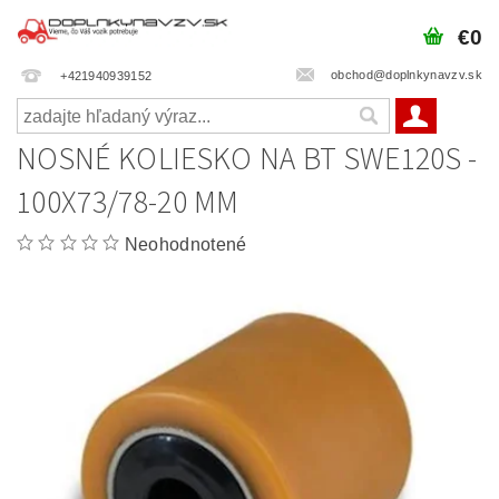
€0
obchod@doplnkynavzv.sk
+421940939152
NOSNÉ KOLIESKO NA BT SWE120S -
100X73/78-20 MM
Neohodnotené