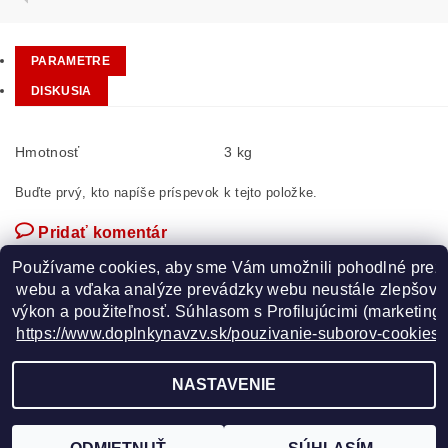
PARAMETRE
DISKUSIA
Hmotnosť
3 kg
Buďte prvý, kto napíše príspevok k tejto položke.
Pridať komentár
Používame cookies, aby sme Vám umožnili pohodlné prez
 webu a vďaka analýze prevádzky webu neustále zlepšovali
výkon a použiteľnosť. S
úhlasom s Profilujúcimi (marketingo
https://www.doplnkynavzv.sk/pouzivanie-suborov-cookies/
GOOGLE
NASTAVENIE
2026 ©
www.doplnkynavzv.sk
, všetky práva vyhradené
Vytvoril Shoptet