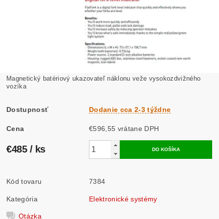
Magnetický batériový ukazovateľ náklonu veže vysokozdvižného
vozíka
Dostupnosť
Dodanie cca 2-3 týždne
Cena
€596,55 vrátane DPH
€485
/ ks
Kód tovaru
7384
Kategória
Elektronické systémy
Otázka