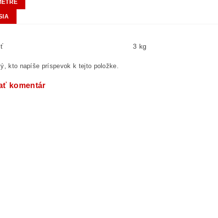
METRE
SIA
ť
3 kg
ý, kto napíše príspevok k tejto položke.
ať komentár