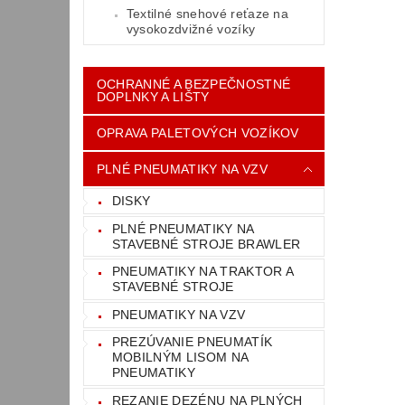
Textilné snehové reťaze na
vysokozdvižné vozíky
OCHRANNÉ A BEZPEČNOSTNÉ
DOPLNKY A LIŠTY
OPRAVA PALETOVÝCH VOZÍKOV
PLNÉ PNEUMATIKY NA VZV
DISKY
PLNÉ PNEUMATIKY NA
STAVEBNÉ STROJE BRAWLER
PNEUMATIKY NA TRAKTOR A
STAVEBNÉ STROJE
PNEUMATIKY NA VZV
PREZÚVANIE PNEUMATÍK
MOBILNÝM LISOM NA
PNEUMATIKY
REZANIE DEZÉNU NA PLNÝCH