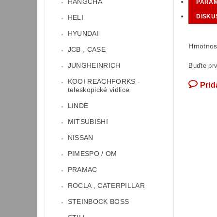
HANGCHA
PARA
DISKU
HELI
HYUNDAI
Hmotnos
JCB , CASE
JUNGHEINRICH
Buďte prv
KOOI REACHFORKS -
Prid
teleskopické vidlice
LINDE
MITSUBISHI
NISSAN
PIMESPO / OM
PRAMAC
ROCLA , CATERPILLAR
STEINBOCK BOSS