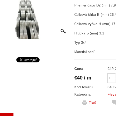
Priemer čapu D2 (mm) 7,9
Celková šírka B (mm) 26.
Celková výška H (mm) 17
Hrúbka S (mm) 3.1
Typ 3x4
Materiál oceľ
Cena
€40
/ m
Kód tovaru
3495
Kategória
Fley
Tlač