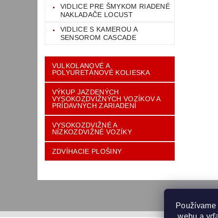
VIDLICE PRE ŠMYKOM RIADENÉ
NAKLADAČE LOCUST
VIDLICE S KAMEROU A
SENSOROM CASCADE
VULKOLANOVÉ A
POLYURETÁNOVÉ KOLIESKA
VÝKUP JAZDENÝCH
VYSOKOZDVIŽNÝCH VOZÍKOV A
PRÍDAVNÝCH ZARIADENÍ
VYSOKOZDVIŽNÉ A
NÍZKOZDVIŽNÉ VOZÍKY
ZDVÍHACIE PLOŠINY
Používame 
 webu a vďa