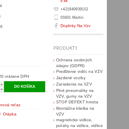
v.sk
4
+421940939152
4
03601 Martin
Doplnky Na Vzv
.8
PRODUKTY
Ochrana osobných
údajov (GDPR)
Predlženie vidlíc na VZV
€49,20 vrátane DPH
Jazdené vozíky
Zariadenia na VZV
Plné pneumatiky na
VZV, gumy na VZV
STOP DEFEKT hmota
erová reťaz
Montážna klietka na
Otázka
VZV
magneticke vidlice,
poťahy na vidlice, vidlice