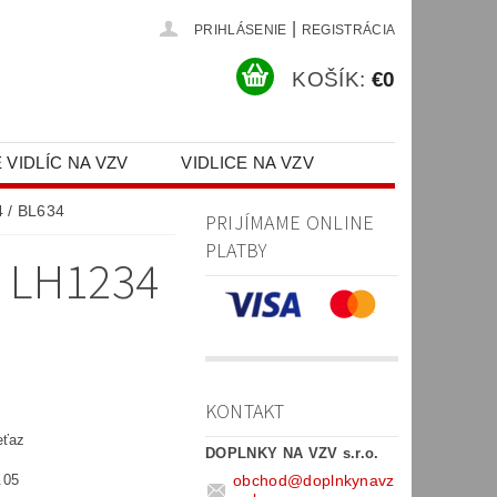
|
PRIHLÁSENIE
REGISTRÁCIA
KOŠÍK:
€0
 VIDLÍC NA VZV
VIDLICE NA VZV
PR)
4 / BL634
PRIJÍMAME ONLINE
PLATBY
 LH1234
KONTAKT
eťaz
DOPLNKY NA VZV s.r.o.
obchod
@
doplnkynavz
.05