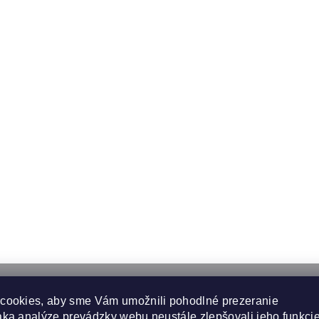
cookies, aby sme Vám umožnili pohodlné prezeranie
ka analýze prevádzky webu neustále zlepšovali jeho funkcie