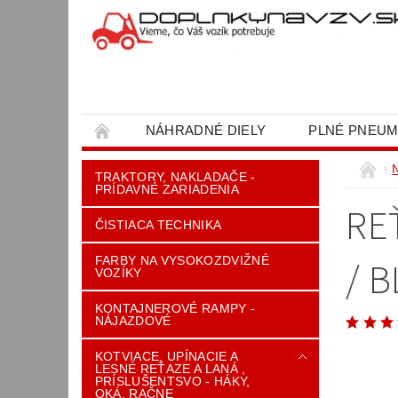
NÁHRADNÉ DIELY
PLNÉ PNEUM
OBCHODNÉ PODMIENKY
KONTAKT
TRAKTORY, NAKLADAČE -
PRÍDAVNÉ ZARIADENIA
RE
ČISTIACA TECHNIKA
FARBY NA VYSOKOZDVIŽNÉ
/ B
VOZÍKY
KONTAJNEROVÉ RAMPY -
NÁJAZDOVÉ
KOTVIACE, UPÍNACIE A
LESNÉ REŤAZE A LANÁ ,
PRÍSLUŠENTSVO - HÁKY,
OKÁ, RAČNE