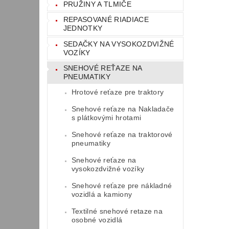
PRUŽINY A TLMIČE
REPASOVANÉ RIADIACE
JEDNOTKY
SEDAČKY NA VYSOKOZDVIŽNÉ
VOZÍKY
SNEHOVÉ REŤAZE NA
PNEUMATIKY
Hrotové reťaze pre traktory
Snehové reťaze na Nakladače
s plátkovými hrotami
Snehové reťaze na traktorové
pneumatiky
Snehové reťaze na
vysokozdvižné vozíky
Snehové reťaze pre nákladné
vozidlá a kamiony
Textilné snehové retaze na
osobné vozidlá