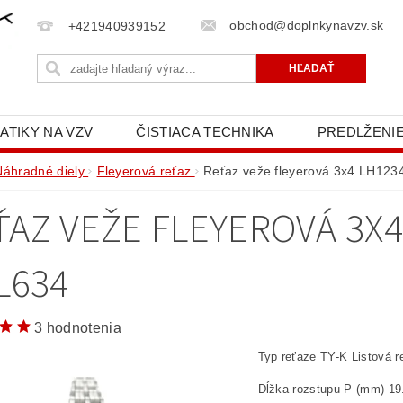
obchod@doplnkynavzv.sk
+421940939152
ATIKY NA VZV
ČISTIACA TECHNIKA
PREDLŽENIE
NAPÍŠTE NÁM
OCHRANA OSOBNÝCH ÚDAJOV (GD
Náhradné diely
Fleyerová reťaz
Reťaz veže fleyerová 3x4 LH123
ŤAZ VEŽE FLEYEROVÁ 3X4
L634
3 hodnotenia
Typ reťaze TY-K Listová r
Dĺžka rozstupu P (mm) 19