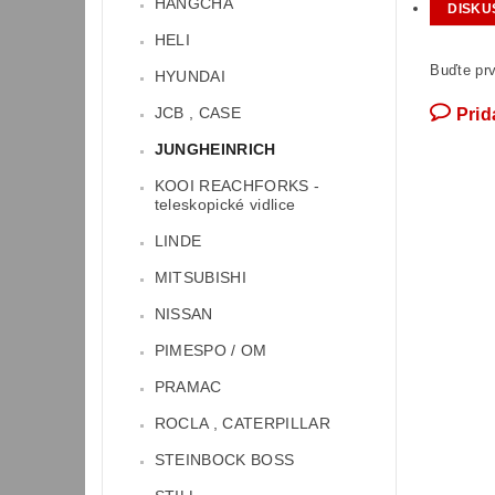
HANGCHA
DISKU
HELI
Buďte prv
HYUNDAI
JCB , CASE
Prid
JUNGHEINRICH
KOOI REACHFORKS -
teleskopické vidlice
LINDE
MITSUBISHI
NISSAN
PIMESPO / OM
PRAMAC
ROCLA , CATERPILLAR
STEINBOCK BOSS