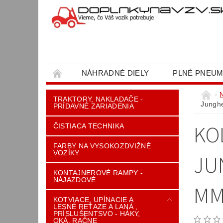
NÁHRADNÉ DIELY
PLNÉ PNEUM
OBCHODNÉ PODMIENKY
KONTAKT
TRAKTORY, NAKLADAČE -
Junghe
PRÍDAVNÉ ZARIADENIA
KO
ČISTIACA TECHNIKA
FARBY NA VYSOKOZDVIŽNÉ
VOZÍKY
JU
KONTAJNEROVÉ RAMPY -
NÁJAZDOVÉ
MM
KOTVIACE, UPÍNACIE A
LESNÉ REŤAZE A LANÁ ,
PRÍSLUŠENTSVO - HÁKY,
OKÁ, RAČNE