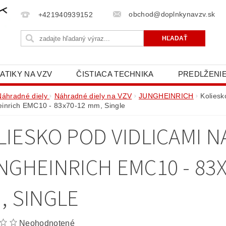
obchod@doplnkynavzv.sk
+421940939152
ATIKY NA VZV
ČISTIACA TECHNIKA
PREDLŽENIE
NAPÍŠTE NÁM
OCHRANA OSOBNÝCH ÚDAJOV (GD
Náhradné diely
Náhradné diely na VZV
JUNGHEINRICH
Koliesk
inrich EMC10 - 83x70-12 mm, Single
LIESKO POD VIDLICAMI N
NGHEINRICH EMC10 - 83X
, SINGLE
Neohodnotené