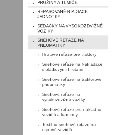
PRUŽINY A TLMIČE
REPASOVANÉ RIADIACE
JEDNOTKY
SEDAČKY NA VYSOKOZDVIŽNÉ
VOZÍKY
SNEHOVÉ REŤAZE NA
PNEUMATIKY
Hrotové reťaze pre traktory
Snehové reťaze na Nakladače
s plátkovými hrotami
Snehové reťaze na traktorové
pneumatiky
Snehové reťaze na
vysokozdvižné vozíky
Snehové reťaze pre nákladné
vozidlá a kamiony
Textilné snehové retaze na
osobné vozidlá