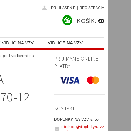
|
PRIHLÁSENIE
REGISTRÁCIA
KOŠÍK:
€0
 VIDLÍC NA VZV
VIDLICE NA VZV
PR)
o pod vidlicami na
PRIJÍMAME ONLINE
PLATBY
A
70-12
KONTAKT
DOPLNKY NA VZV s.r.o.
obchod
@
doplnkynavz