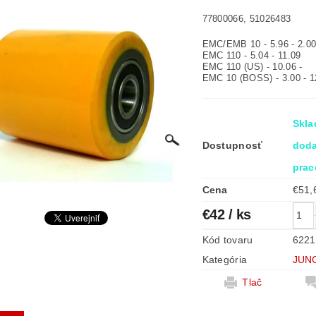
77800066, 51026483
EMC/EMB 10 - 5.96 - 2.0
EMC 110 - 5.04 - 11.09
EMC 110 (US) - 10.06 -
EMC 10 (BOSS) - 3.00 - 1
Skla
Dostupnosť
doda
prac
Cena
€42
/ ks
Kód tovaru
6221
Kategória
JUN
Tlač