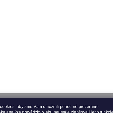
cookies, aby sme Vám umožnili pohodlné prezeranie
ka analýze prevádzky webu neustále zlepšovali jeho funkcie