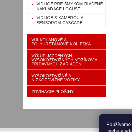
VIDLICE PRE ŠMYKOM RIADENÉ
NAKLADAČE LOCUST
VIDLICE S KAMEROU A
SENSOROM CASCADE
VULKOLANOVÉ A
POLYURETÁNOVÉ KOLIESKA
VÝKUP JAZDENÝCH
VYSOKOZDVIŽNÝCH VOZÍKOV A
PRÍDAVNÝCH ZARIADENÍ
VYSOKOZDVIŽNÉ A
NÍZKOZDVIŽNÉ VOZÍKY
ZDVÍHACIE PLOŠINY
Používame 
 webu a vďa