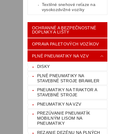
Textilné snehové reťaze na
vysokozdvižné vozíky
OCHRANNÉ A BEZPEČNOSTNÉ
DOPLNKY A LIŠTY
OPRAVA PALETOVÝCH VOZÍKOV
PLNÉ PNEUMATIKY NA VZV
DISKY
PLNÉ PNEUMATIKY NA
STAVEBNÉ STROJE BRAWLER
PNEUMATIKY NA TRAKTOR A
STAVEBNÉ STROJE
PNEUMATIKY NA VZV
PREZÚVANIE PNEUMATÍK
MOBILNÝM LISOM NA
PNEUMATIKY
REZANIE DEZÉNU NA PLNÝCH