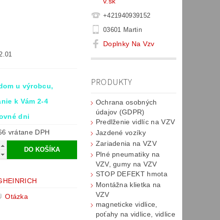
v.sk
+421940939152
03601 Martin
0
Doplnky Na Vzv
2.01
PRODUKTY
dom u výrobcu,
nie k Vám 2-4
Ochrana osobných
údajov (GDPR)
ovné dni
Predlženie vidlíc na VZV
€51,66 vrátane DPH
Jazdené vozíky
Zariadenia na VZV
Plné pneumatiky na
VZV, gumy na VZV
STOP DEFEKT hmota
GHEINRICH
Montážna klietka na
VZV
Otázka
magneticke vidlice,
poťahy na vidlice, vidlice