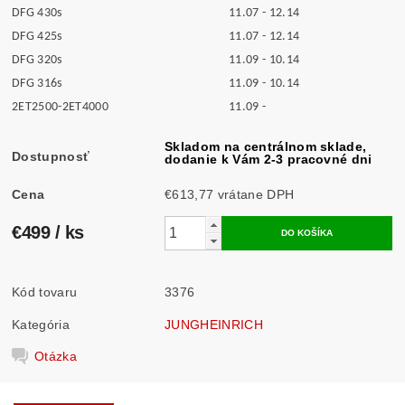
DFG 430s
11.07 - 12.14
DFG 425s
11.07 - 12.14
DFG 320s
11.09 - 10.14
DFG 316s
11.09 - 10.14
2ET2500-2ET4000
11.09 -
Skladom na centrálnom sklade,
Dostupnosť
dodanie k Vám 2-3 pracovné dni
Cena
€613,77 vrátane DPH
€499
/ ks
Kód tovaru
3376
Kategória
JUNGHEINRICH
Otázka