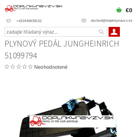
€0
obchod@doplnkynavzv.sk
+421940939152
PLYNOVÝ PEDÁL JUNGHEINRICH
51099794
Neohodnotené