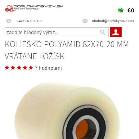
€0
obchod@doplnkynavzv.sk
+421940939152
KOLIESKO POLYAMID 82X70-20 MM
VRÁTANE LOŽÍSK
7 hodnotení