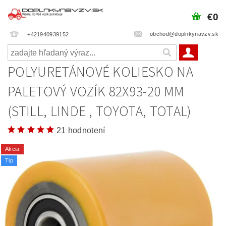
€0
obchod@doplnkynavzv.sk
+421940939152
POLYURETÁNOVÉ KOLIESKO NA
PALETOVÝ VOZÍK 82X93-20 MM
(STILL, LINDE , TOYOTA, TOTAL)
21 hodnotení
Akcia
Tip