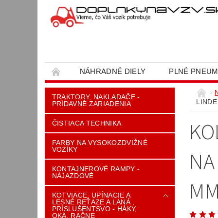
NÁHRADNÉ DIELY
PLNÉ PNEUM
OBCHODNÉ PODMIENKY
KONTAKT
TRAKTORY, NAKLADAČE -
LINDE 
PRÍDAVNÉ ZARIADENIA
KO
ČISTIACA TECHNIKA
FARBY NA VYSOKOZDVIŽNÉ
VOZÍKY
NA 
KONTAJNEROVÉ RAMPY -
NÁJAZDOVÉ
MM
KOTVIACE, UPÍNACIE A
LESNÉ REŤAZE A LANÁ ,
PRÍSLUŠENTSVO - HÁKY,
OKÁ, RAČNE