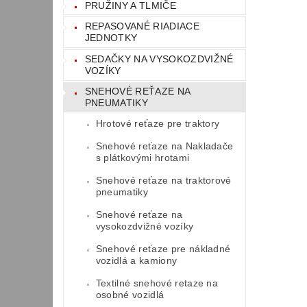
PRUŽINY A TLMIČE
REPASOVANÉ RIADIACE
JEDNOTKY
SEDAČKY NA VYSOKOZDVIŽNÉ
VOZÍKY
SNEHOVÉ REŤAZE NA
PNEUMATIKY
Hrotové reťaze pre traktory
Snehové reťaze na Nakladače
s plátkovými hrotami
Snehové reťaze na traktorové
pneumatiky
Snehové reťaze na
vysokozdvižné vozíky
Snehové reťaze pre nákladné
vozidlá a kamiony
Textilné snehové retaze na
osobné vozidlá