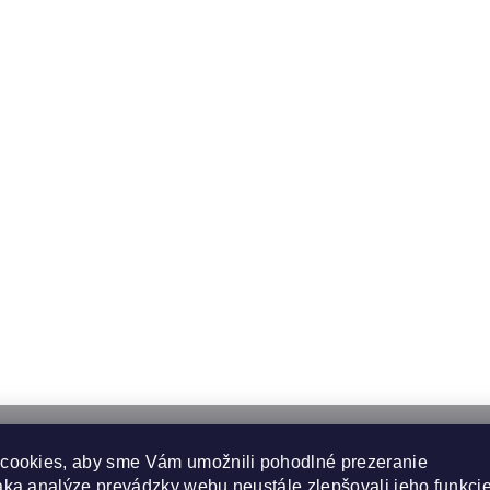
cookies, aby sme Vám umožnili pohodlné prezeranie
ka analýze prevádzky webu neustále zlepšovali jeho funkcie