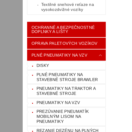
Textilné snehové reťaze na
vysokozdvižné vozíky
OCHRANNÉ A BEZPEČNOSTNÉ
DOPLNKY A LIŠTY
OPRAVA PALETOVÝCH VOZÍKOV
PLNÉ PNEUMATIKY NA VZV
DISKY
PLNÉ PNEUMATIKY NA
STAVEBNÉ STROJE BRAWLER
PNEUMATIKY NA TRAKTOR A
STAVEBNÉ STROJE
PNEUMATIKY NA VZV
PREZÚVANIE PNEUMATÍK
MOBILNÝM LISOM NA
PNEUMATIKY
REZANIE DEZÉNU NA PLNÝCH