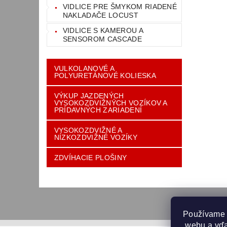
VIDLICE PRE ŠMYKOM RIADENÉ
NAKLADAČE LOCUST
VIDLICE S KAMEROU A
SENSOROM CASCADE
VULKOLANOVÉ A
POLYURETÁNOVÉ KOLIESKA
VÝKUP JAZDENÝCH
VYSOKOZDVIŽNÝCH VOZÍKOV A
PRÍDAVNÝCH ZARIADENÍ
VYSOKOZDVIŽNÉ A
NÍZKOZDVIŽNÉ VOZÍKY
ZDVÍHACIE PLOŠINY
Používame 
 webu a vďa