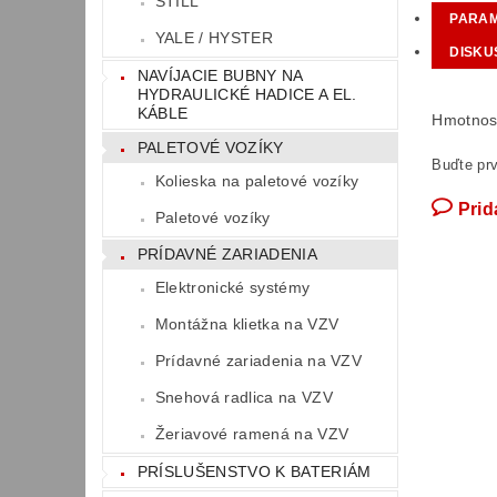
STILL
PARA
YALE / HYSTER
DISKU
NAVÍJACIE BUBNY NA
HYDRAULICKÉ HADICE A EL.
KÁBLE
Hmotnos
PALETOVÉ VOZÍKY
Buďte prv
Kolieska na paletové vozíky
Prid
Paletové vozíky
PRÍDAVNÉ ZARIADENIA
Elektronické systémy
Montážna klietka na VZV
Prídavné zariadenia na VZV
Snehová radlica na VZV
Žeriavové ramená na VZV
PRÍSLUŠENSTVO K BATERIÁM