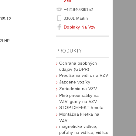
v.sk
+421940939152
03601 Martin
/65-12
Doplnky Na Vzv
12LHP
PRODUKTY
Ochrana osobných
údajov (GDPR)
Predlženie vidlíc na VZV
Jazdené vozíky
Zariadenia na VZV
Plné pneumatiky na
VZV, gumy na VZV
STOP DEFEKT hmota
Montážna klietka na
VZV
magneticke vidlice,
poťahy na vidlice, vidlice