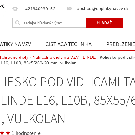
obchod@doplnkynavzv.sk
+421940939152
ATIKY NA VZV
ČISTIACA TECHNIKA
PREDLŽENIE
NAPÍŠTE NÁM
OCHRANA OSOBNÝCH ÚDAJOV (GD
Náhradné diely
Náhradné diely na VZV
LINDE
Koliesko pod vid
L16, L10B, 85x55/60-20 mm, vulkolan
LIESKO POD VIDLICAMI 
LINDE L16, L10B, 85X55/
, VULKOLAN
1 hodnotenie