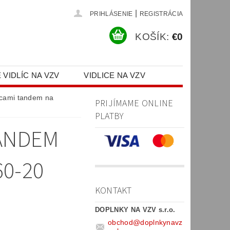
|
PRIHLÁSENIE
REGISTRÁCIA
KOŠÍK:
€0
 VIDLÍC NA VZV
VIDLICE NA VZV
PR)
licami tandem na
PRIJÍMAME ONLINE
PLATBY
TANDEM
60-20
KONTAKT
DOPLNKY NA VZV s.r.o.
obchod
@
doplnkynavz