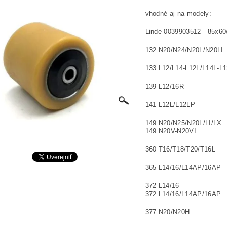
vhodné aj na modely:
Linde 0039903512 85x60
132 N20/N24/N20L/N20LI
133 L12/L14-L12L/L14L-L
139 L12/16R
141 L12L/L12LP
149 N20/N25/N20L/LI/LX
149 N20V-N20VI
360 T16/T18/T20/T16L
365 L14/16/L14AP/16AP
372 L14/16
372 L14/16/L14AP/16AP
377 N20/N20H