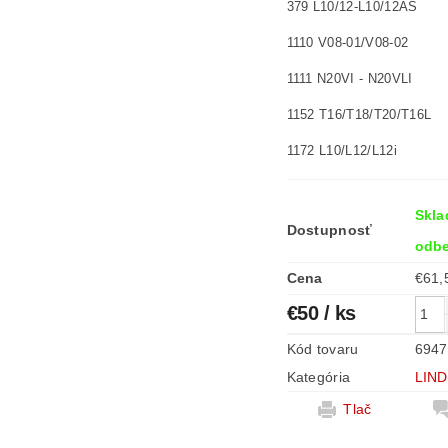
379 L10/12-L10/12AS
1110 V08-01/V08-02
1111 N20VI - N20VLI
1152 T16/T18/T20/T16L
1172 L10/L12/L12i
Skla
Dostupnosť
odbe
Cena
€50
/ ks
Kód tovaru
6947
Kategória
LIN
Tlač