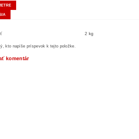
METRE
SIA
ť
2 kg
ý, kto napíše príspevok k tejto položke.
ať komentár