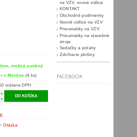
na VZV, nosné vidlice
KONTAKT
Obchodné podmienky
Nosné vidlice na VZV
Pneumatiky na VZV
Pneumatiky na stavebné
stroje
Sedačky a poťahy
Zdvíhacie plošiny
dom, možný osobný
r v Martine
(4 ks)
FACEBOOK
€61,50 vrátane DPH
DE
Otázka