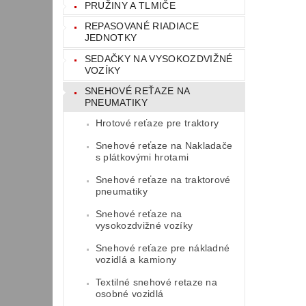
PRUŽINY A TLMIČE
REPASOVANÉ RIADIACE
JEDNOTKY
SEDAČKY NA VYSOKOZDVIŽNÉ
VOZÍKY
SNEHOVÉ REŤAZE NA
PNEUMATIKY
Hrotové reťaze pre traktory
Snehové reťaze na Nakladače
s plátkovými hrotami
Snehové reťaze na traktorové
pneumatiky
Snehové reťaze na
vysokozdvižné vozíky
Snehové reťaze pre nákladné
vozidlá a kamiony
Textilné snehové retaze na
osobné vozidlá