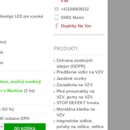
v.sk
+421940939152
chnológii LED pre vysoké
03601 Martin
Doplnky Na Vzv
dový
PRODUKTY
ník
Ochrana osobných
mm
údajov (GDPR)
Predlženie vidlíc na VZV
Jazdené vozíky
dom, možný osobný
Zariadenia na VZV
r v Martine
(2 ks)
Plné pneumatiky na
VZV, gumy na VZV
STOP DEFEKT hmota
(–50 %)
Montážna klietka na
VZV
€36,90 vrátane DPH
magneticke vidlice,
poťahy na vidlice, vidlice