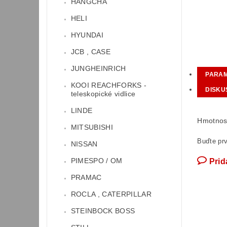
HANGCHA
HELI
HYUNDAI
JCB , CASE
JUNGHEINRICH
PARA
KOOI REACHFORKS -
DISKU
teleskopické vidlice
LINDE
Hmotnos
MITSUBISHI
Buďte prv
NISSAN
PIMESPO / OM
Prid
PRAMAC
ROCLA , CATERPILLAR
STEINBOCK BOSS