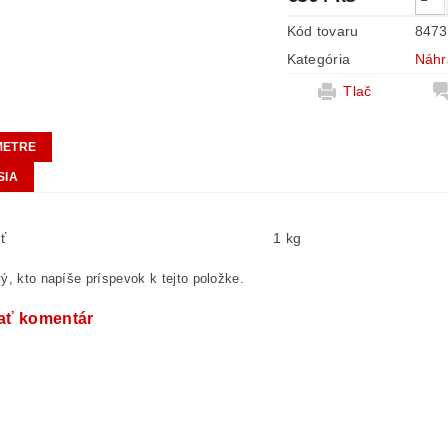
Kód tovaru
8473
Kategória
Náhr
Tlač
METRE
SIA
ť
1 kg
ý, kto napíše príspevok k tejto položke.
ať komentár