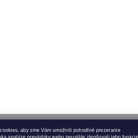
cookies, aby sme Vám umožnili pohodlné prezeranie
ka analýze prevádzky webu neustále zlepšovali jeho funkcie