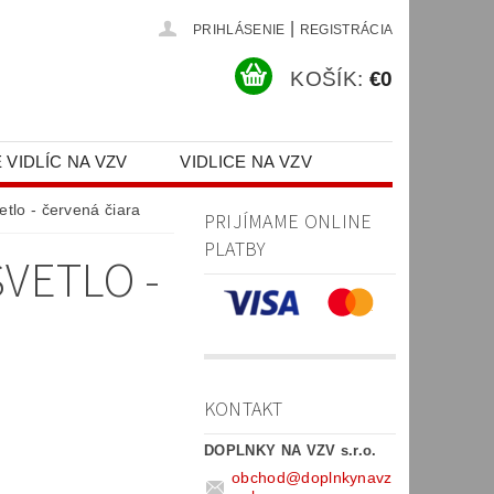
|
PRIHLÁSENIE
REGISTRÁCIA
KOŠÍK:
€0
 VIDLÍC NA VZV
VIDLICE NA VZV
PR)
tlo - červená čiara
PRIJÍMAME ONLINE
PLATBY
VETLO -
KONTAKT
DOPLNKY NA VZV s.r.o.
obchod
@
doplnkynavz