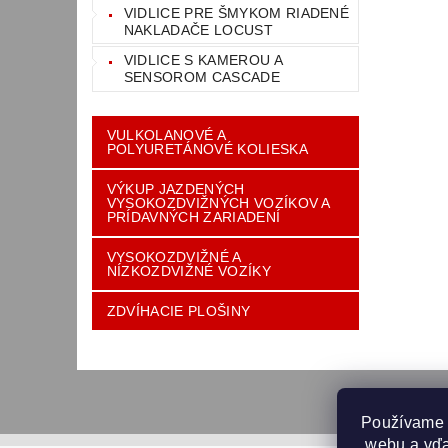
VIDLICE PRE ŠMYKOM RIADENÉ
NAKLADAČE LOCUST
VIDLICE S KAMEROU A
SENSOROM CASCADE
VULKOLANOVÉ A
POLYURETÁNOVÉ KOLIESKA
VÝKUP JAZDENÝCH
VYSOKOZDVIŽNÝCH VOZÍKOV A
PRÍDAVNÝCH ZARIADENÍ
VYSOKOZDVIŽNÉ A
NÍZKOZDVIŽNÉ VOZÍKY
ZDVÍHACIE PLOŠINY
Používame 
 webu a vďa