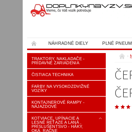
NÁHRADNÉ DIELY
PLNÉ PNEUM
OBCHODNÉ PODMIENKY
KONTAKT
TRAKTORY, NAKLADAČE -
PRÍDAVNÉ ZARIADENIA
ČE
ČISTIACA TECHNIKA
FARBY NA VYSOKOZDVIŽNÉ
ČE
VOZÍKY
KONTAJNEROVÉ RAMPY -
NÁJAZDOVÉ
KOTVIACE, UPÍNACIE A
LESNÉ REŤAZE A LANÁ ,
PRÍSLUŠENTSVO - HÁKY,
OKÁ, RAČNE