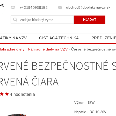
obchod@doplnkynavzv.sk
+421940939152
ATIKY NA VZV
ČISTIACA TECHNIKA
PREDLŽENIE
NAPÍŠTE NÁM
OCHRANA OSOBNÝCH ÚDAJOV (GD
Náhradné diely
Náhradné diely na VZV
Červené bezpečnostné sve
RVENÉ BEZPEČNOSTNÉ S
RVENÁ ČIARA
4 hodnotenia
Výkon - 18W
Napätie - DC 10-80V