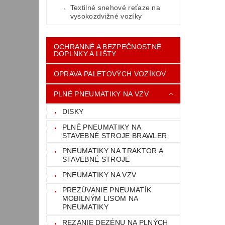
Textilné snehové reťaze na
vysokozdvižné vozíky
OCHRANNÉ A BEZPEČNOSTNÉ
DOPLNKY A LIŠTY
OPRAVA PALETOVÝCH VOZÍKOV
PLNÉ PNEUMATIKY NA VZV
DISKY
PLNÉ PNEUMATIKY NA
STAVEBNÉ STROJE BRAWLER
PNEUMATIKY NA TRAKTOR A
STAVEBNÉ STROJE
PNEUMATIKY NA VZV
PREZÚVANIE PNEUMATÍK
MOBILNÝM LISOM NA
PNEUMATIKY
REZANIE DEZÉNU NA PLNÝCH