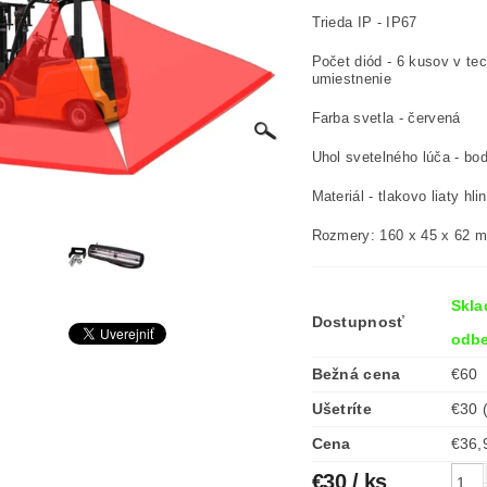
Trieda IP - IP67
Počet diód - 6 kusov v te
umiestnenie
Farba svetla - červená
Uhol svetelného lúča - bo
Materiál - tlakovo liaty hli
Rozmery: 160 x 45 x 62 
Skla
Dostupnosť
odbe
Bežná cena
€60
Ušetríte
€30
Cena
€30
/ ks