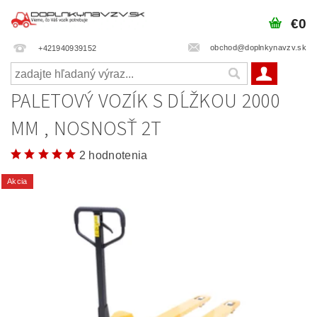
€0
obchod@doplnkynavzv.sk
+421940939152
PALETOVÝ VOZÍK S DĹŽKOU 2000
MM , NOSNOSŤ 2T
2 hodnotenia
Akcia