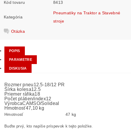
Kód tovaru
8413
Pneumatiky na Traktor a Stavebné
Kategória
stroje
Otázka
POPIS
PARAMETRE
DISKUSIA
Rozmer pneu
12.5-18/12 PR
Šírka kolesa
12.5
Priemer ráfika
18
Počet plátien/index
12
Výrobca
CAMSO/Solideal
Hmotnosť
47,10 kg
Hmotnosť
47 kg
Buďte prvý, kto napíše príspevok k tejto položke.