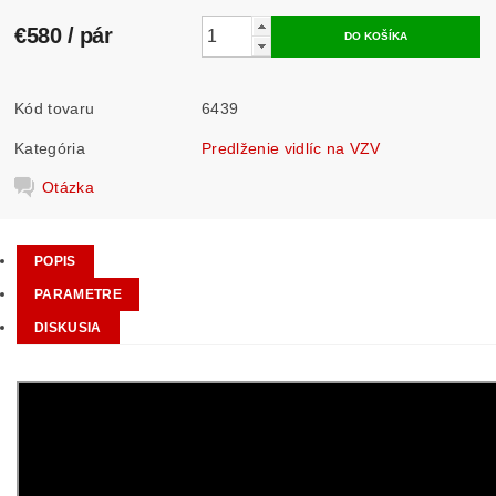
€580
/ pár
Kód tovaru
6439
Kategória
Predlženie vidlíc na VZV
Otázka
POPIS
PARAMETRE
DISKUSIA