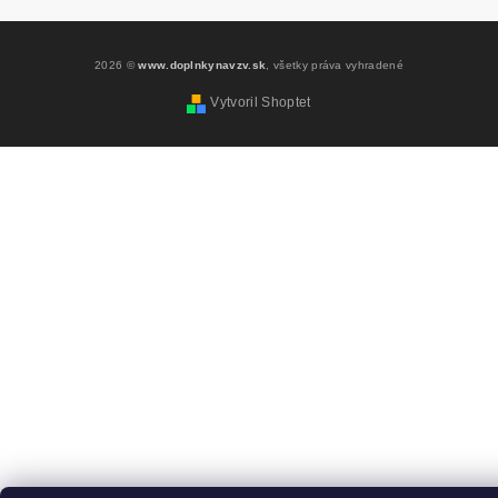
2026 ©
www.doplnkynavzv.sk
, všetky práva vyhradené
Vytvoril Shoptet