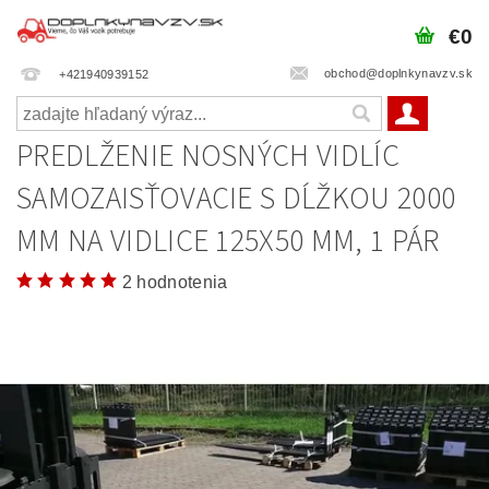
€0
obchod@doplnkynavzv.sk
+421940939152
PREDLŽENIE NOSNÝCH VIDLÍC
SAMOZAISŤOVACIE S DĹŽKOU 2000
MM NA VIDLICE 125X50 MM, 1 PÁR
2 hodnotenia