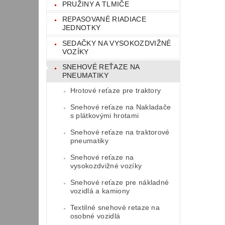
PRUŽINY A TLMIČE
REPASOVANÉ RIADIACE
JEDNOTKY
SEDAČKY NA VYSOKOZDVIŽNÉ
VOZÍKY
SNEHOVÉ REŤAZE NA
PNEUMATIKY
Hrotové reťaze pre traktory
Snehové reťaze na Nakladače
s plátkovými hrotami
Snehové reťaze na traktorové
pneumatiky
Snehové reťaze na
vysokozdvižné vozíky
Snehové reťaze pre nákladné
vozidlá a kamiony
Textilné snehové retaze na
osobné vozidlá