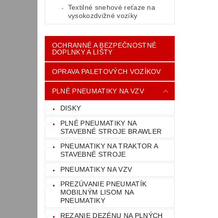
Textilné snehové reťaze na
vysokozdvižné vozíky
OCHRANNÉ A BEZPEČNOSTNÉ
DOPLNKY A LIŠTY
OPRAVA PALETOVÝCH VOZÍKOV
PLNÉ PNEUMATIKY NA VZV
DISKY
PLNÉ PNEUMATIKY NA
STAVEBNÉ STROJE BRAWLER
PNEUMATIKY NA TRAKTOR A
STAVEBNÉ STROJE
PNEUMATIKY NA VZV
PREZÚVANIE PNEUMATÍK
MOBILNÝM LISOM NA
PNEUMATIKY
REZANIE DEZÉNU NA PLNÝCH