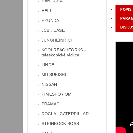
HANGCHA
POPIS
HELI
PARA
HYUNDAI
DISKU
JCB , CASE
JUNGHEINRICH
KOOI REACHFORKS -
teleskopické vidlice
LINDE
MITSUBISHI
NISSAN
PIMESPO / OM
PRAMAC
ROCLA , CATERPILLAR
STEINBOCK BOSS