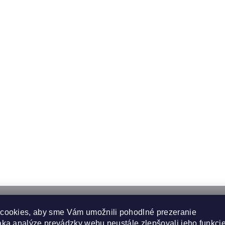
cookies, aby sme Vám umožnili pohodlné prezeranie
ka analýze prevádzky webu neustále zlepšovali jeho funkcie