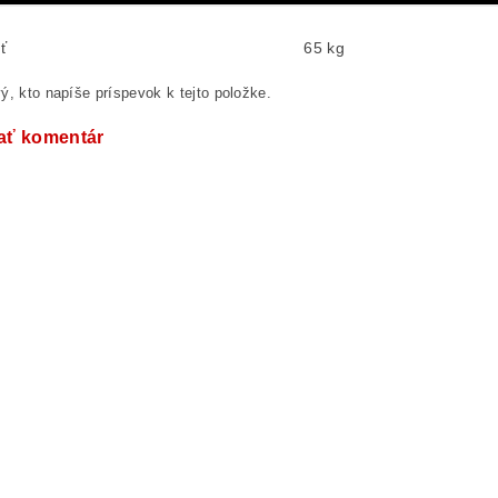
ť
65 kg
ý, kto napíše príspevok k tejto položke.
ať komentár