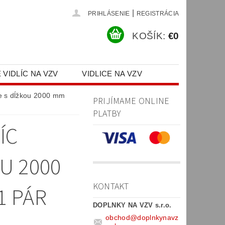
|
PRIHLÁSENIE
REGISTRÁCIA
KOŠÍK:
€0
 VIDLÍC NA VZV
VIDLICE NA VZV
PR)
ie s dĺžkou 2000 mm
PRIJÍMAME ONLINE
PLATBY
ÍC
U 2000
KONTAKT
1 PÁR
DOPLNKY NA VZV s.r.o.
obchod
@
doplnkynavz