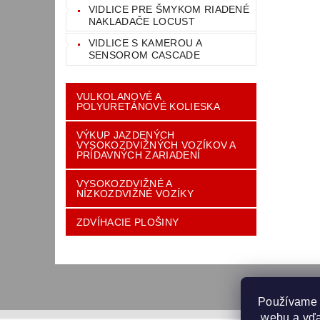
VIDLICE PRE ŠMYKOM RIADENÉ
NAKLADAČE LOCUST
VIDLICE S KAMEROU A
SENSOROM CASCADE
VULKOLANOVÉ A
POLYURETÁNOVÉ KOLIESKA
VÝKUP JAZDENÝCH
VYSOKOZDVIŽNÝCH VOZÍKOV A
PRÍDAVNÝCH ZARIADENÍ
VYSOKOZDVIŽNÉ A
NÍZKOZDVIŽNÉ VOZÍKY
ZDVÍHACIE PLOŠINY
Používame 
 webu a vďa