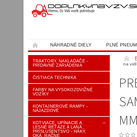
NÁHRADNÉ DIELY
PLNÉ PNEUM
OBCHODNÉ PODMIENKY
KONTAKT
TRAKTORY, NAKLADAČE -
na vid
PRÍDAVNÉ ZARIADENIA
PR
ČISTIACA TECHNIKA
FARBY NA VYSOKOZDVIŽNÉ
VOZÍKY
SA
KONTAJNEROVÉ RAMPY -
NÁJAZDOVÉ
MM
KOTVIACE, UPÍNACIE A
LESNÉ REŤAZE A LANÁ ,
PRÍSLUŠENTSVO - HÁKY,
OKÁ, RAČNE