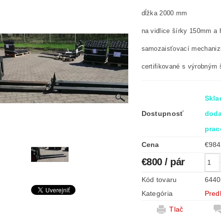
dĺžka 2000 mm
na vidlice šírky 150mm a
samozaisťovací mechani
certifikované s výrobným 
Skla
Dostupnosť
doda
prac
Cena
€800
/ pár
Kód tovaru
6440
Kategória
Pred
Tlač