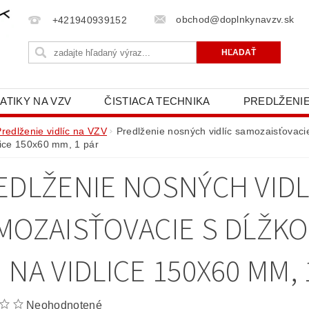
obchod@doplnkynavzv.sk
+421940939152
ATIKY NA VZV
ČISTIACA TECHNIKA
PREDLŽENIE
NAPÍŠTE NÁM
OCHRANA OSOBNÝCH ÚDAJOV (GD
Predlženie vidlíc na VZV
Predlženie nosných vidlíc samozaisťovac
lice 150x60 mm, 1 pár
EDLŽENIE NOSNÝCH VIDL
MOZAISŤOVACIE S DĹŽKO
 NA VIDLICE 150X60 MM, 
Neohodnotené