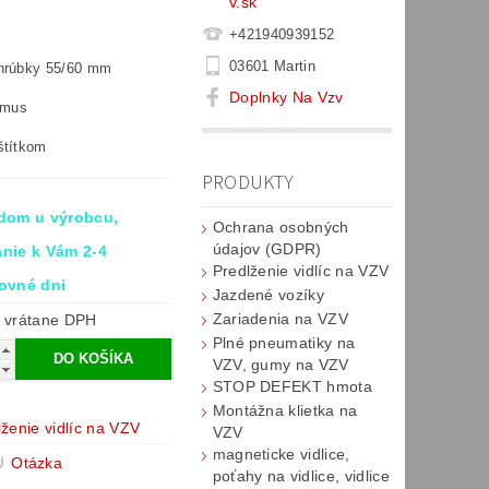
v.sk
+421940939152
03601 Martin
 hrúbky 55/60 mm
Doplnky Na Vzv
zmus
štítkom
PRODUKTY
dom u výrobcu,
Ochrana osobných
údajov (GDPR)
nie k Vám 2-4
Predlženie vidlíc na VZV
ovné dni
Jazdené vozíky
Zariadenia na VZV
€984 vrátane DPH
Plné pneumatiky na
VZV, gumy na VZV
STOP DEFEKT hmota
Montážna klietka na
lženie vidlíc na VZV
VZV
magneticke vidlice,
Otázka
poťahy na vidlice, vidlice