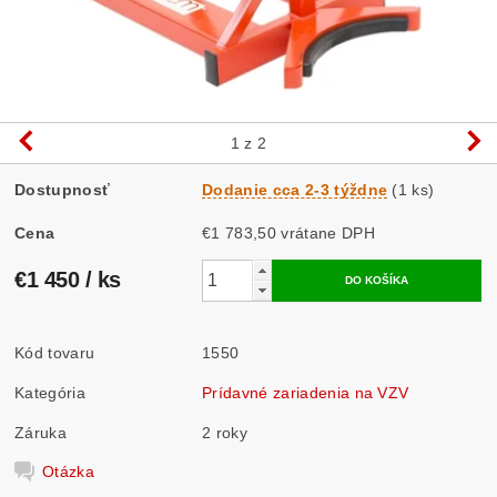
1
z 2
Dostupnosť
Dodanie cca 2-3 týždne
(1 ks)
Cena
€1 783,50 vrátane DPH
€1 450
/ ks
Kód tovaru
1550
Kategória
Prídavné zariadenia na VZV
Záruka
2 roky
Otázka