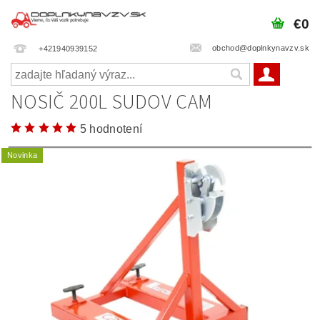
€0
obchod@doplnkynavzv.sk
+421940939152
NOSIČ 200L SUDOV CAM
5 hodnotení
Novinka