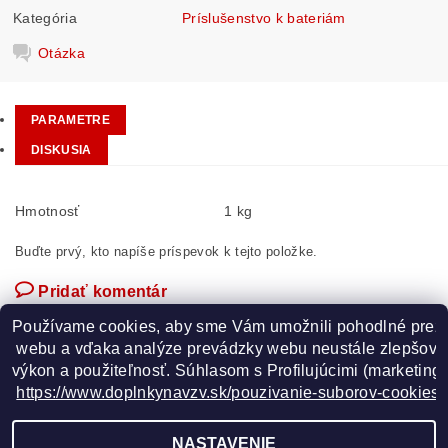
Kategória
Príslušenstvo k bateriám
Otázka
PARAMETRE
DISKUSIA
Hmotnosť
1 kg
Buďte prvý, kto napíše príspevok k tejto položke.
Pridať komentár
Používame cookies, aby sme Vám umožnili pohodlné prez
 webu a vďaka analýze prevádzky webu neustále zlepšovali
výkon a použiteľnosť. S
úhlasom s Profilujúcimi (marketingo
https://www.doplnkynavzv.sk/pouzivanie-suborov-cookies/
GOOGLE
NASTAVENIE