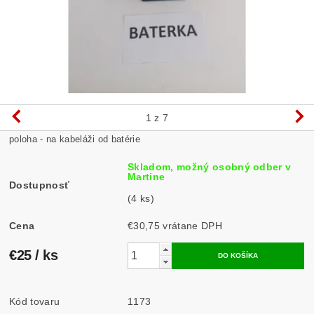
1
z 7
poloha - na kabeláži od batérie
Skladom, možný osobný odber v
Martine
Dostupnosť
(4 ks)
Cena
€30,75 vrátane DPH
€25
/ ks
Kód tovaru
1173