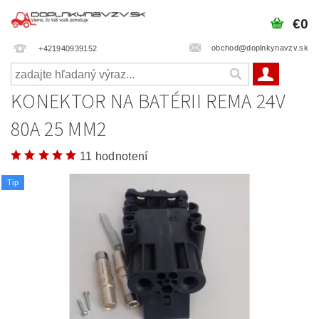
€0
obchod@doplnkynavzv.sk
+421940939152
KONEKTOR NA BATÉRII REMA 24V
80A 25 MM2
11 hodnotení
Tip