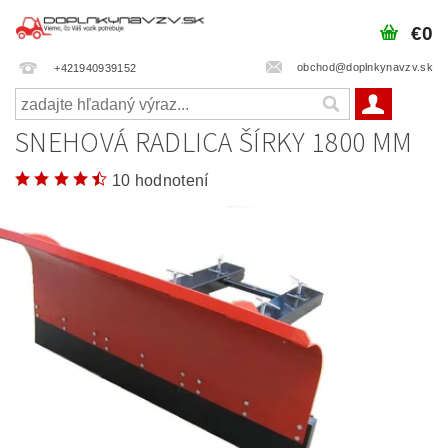
€0
obchod@doplnkynavzv.sk
+421940939152
SNEHOVÁ RADLICA ŠÍRKY 1800 MM
10 hodnotení