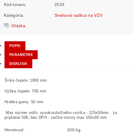
Kód tovaru
2533
Kategória
Snehová radlica na VZV
Otázka
POPIS
PARAMETRE
DISKUSIA
Šírka čepele: 1800 mm
Výška čepele: 700 mm
Hrúbka gumy: 50 mm
Max rozmer vidlíc vysokozdvižného vozíka -
125x50mm , za
príplatok 50€,-bez DPH - vačšie otvory max 150x60 mm
Hmotnosť
100 kg