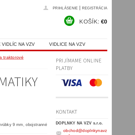
|
PRIHLÁSENIE
REGISTRÁCIA
KOŠÍK:
€0
 VIDLÍC NA VZV
VIDLICE NA VZV
PR)
a traktorové
PRIJÍMAME ONLINE
PLATBY
MATIKY
KONTAKT
DOPLNKY NA VZV s.r.o.
hrúbky 9 mm, obojstranné
obchod
@
doplnkynavz