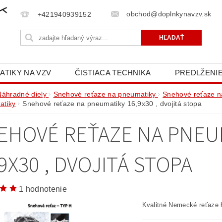
obchod@doplnkynavzv.sk
+421940939152
ATIKY NA VZV
ČISTIACA TECHNIKA
PREDLŽENIE
NAPÍŠTE NÁM
OCHRANA OSOBNÝCH ÚDAJOV (GD
Náhradné diely
Snehové reťaze na pneumatiky
Snehové reťaze n
atiky
Snehové reťaze na pneumatiky 16,9x30 , dvojitá stopa
EHOVÉ REŤAZE NA PNEU
9X30 , DVOJITÁ STOPA
1 hodnotenie
Kvalitné Nemecké reťaze 