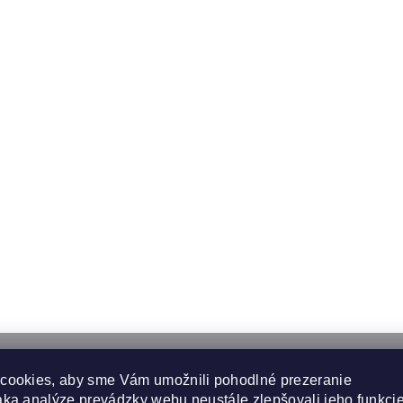
cookies, aby sme Vám umožnili pohodlné prezeranie
ka analýze prevádzky webu neustále zlepšovali jeho funkcie