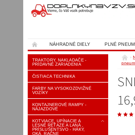
NÁHRADNÉ DIELY
PLNÉ PNEUM
OBCHODNÉ PODMIENKY
KONTAKT
TRAKTORY, NAKLADAČE -
pneum
PRÍDAVNÉ ZARIADENIA
SN
ČISTIACA TECHNIKA
FARBY NA VYSOKOZDVIŽNÉ
VOZÍKY
16,
KONTAJNEROVÉ RAMPY -
NÁJAZDOVÉ
KOTVIACE, UPÍNACIE A
LESNÉ REŤAZE A LANÁ ,
PRÍSLUŠENTSVO - HÁKY,
OKÁ, RAČNE