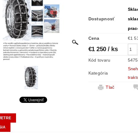
Skla
Dostupnosť
skla
prac
Cena
€1 250
/ ks
Kód tovaru
5475
Sneh
Kategória
trak
Tlač
METRE
SIA