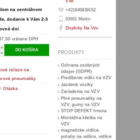
v.sk
dom na centrálnom
+421940939152
03601 Martin
de, dodanie k Vám 2-3
Doplnky Na Vzv
ovné dni
€1 537,50 vrátane DPH
PRODUKTY
Ochrana osobných
ové reťaze na
údajov (GDPR)
Predlženie vidlíc na VZV
torové pneumatiky
Jazdené vozíky
Otázka
Zariadenia na VZV
Plné pneumatiky na
VZV, gumy na VZV
STOP DEFEKT hmota
Montážna klietka na
VZV
magneticke vidlice,
poťahy na vidlice, vidlice