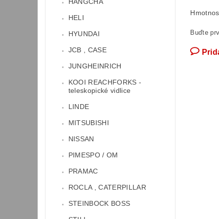
HANGCHA
Hmotnos
HELI
Buďte prv
HYUNDAI
JCB , CASE
Prid
JUNGHEINRICH
KOOI REACHFORKS -
teleskopické vidlice
LINDE
MITSUBISHI
NISSAN
PIMESPO / OM
PRAMAC
ROCLA , CATERPILLAR
STEINBOCK BOSS