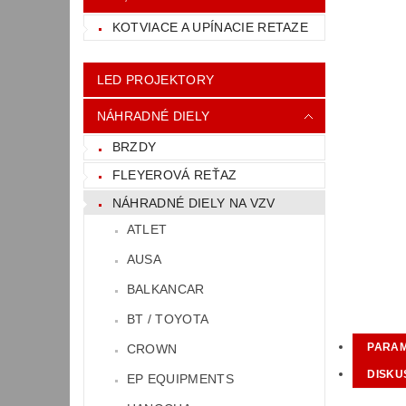
KOTVIACE A UPÍNACIE RETAZE
LED PROJEKTORY
NÁHRADNÉ DIELY
BRZDY
FLEYEROVÁ REŤAZ
NÁHRADNÉ DIELY NA VZV
ATLET
AUSA
BALKANCAR
BT / TOYOTA
PARA
CROWN
DISKU
EP EQUIPMENTS