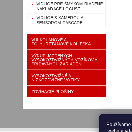
VIDLICE PRE ŠMYKOM RIADENÉ
NAKLADAČE LOCUST
VIDLICE S KAMEROU A
SENSOROM CASCADE
VULKOLANOVÉ A
POLYURETÁNOVÉ KOLIESKA
VÝKUP JAZDENÝCH
VYSOKOZDVIŽNÝCH VOZÍKOV A
PRÍDAVNÝCH ZARIADENÍ
VYSOKOZDVIŽNÉ A
NÍZKOZDVIŽNÉ VOZÍKY
ZDVÍHACIE PLOŠINY
Používame 
 webu a vďa