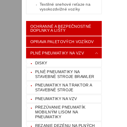
Textilné snehové reťaze na
vysokozdvižné vozíky
OCHRANNÉ A BEZPEČNOSTNÉ
DOPLNKY A LIŠTY
OPRAVA PALETOVÝCH VOZÍKOV
PLNÉ PNEUMATIKY NA VZV
DISKY
PLNÉ PNEUMATIKY NA
STAVEBNÉ STROJE BRAWLER
PNEUMATIKY NA TRAKTOR A
STAVEBNÉ STROJE
PNEUMATIKY NA VZV
PREZÚVANIE PNEUMATÍK
MOBILNÝM LISOM NA
PNEUMATIKY
REZANIE DEZÉNU NA PLNÝCH