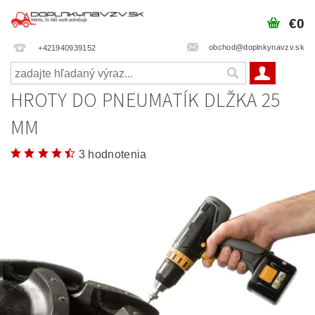
€0
obchod@doplnkynavzv.sk
+421940939152
HROTY DO PNEUMATÍK DLŽKA 25
MM
3 hodnotenia