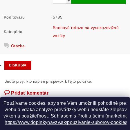
Kód tovaru
5795
Snehové reťaze na vysokozdvižné
Kategória
vozíky
Otázka
DISKUSIA
Buďte prvý, kto napíše príspevok k tejto položke.
Pridať komentár
Používame cookies, aby sme Vám umožnili pohodlné prez
 webu a vďaka analýze prevádzky webu neustále zlepšovali
výkon a použiteľnosť. S
úhlasom s Profilujúcimi (marketingo
https://www.doplnkynavzv.sk/pouzivanie-suborov-cookies/
GOOGLE