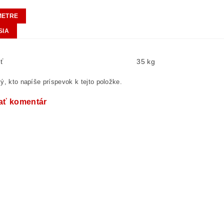
METRE
SIA
ť
35 kg
ý, kto napíše príspevok k tejto položke.
ať komentár