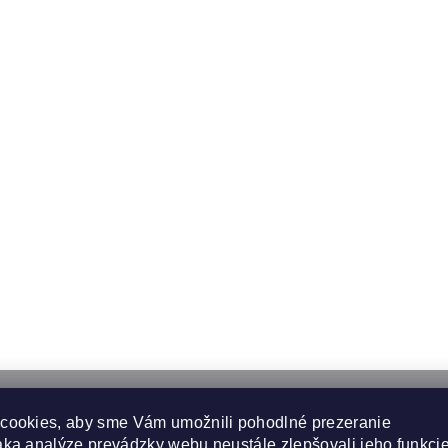
cookies, aby sme Vám umožnili pohodlné prezeranie
ka analýze prevádzky webu neustále zlepšovali jeho funkcie