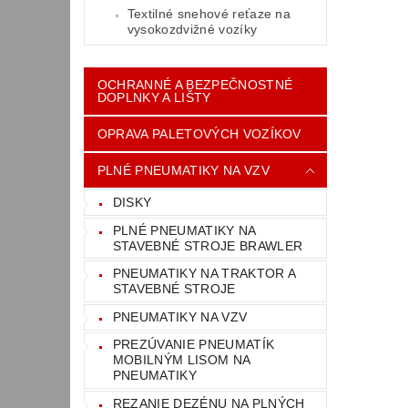
Textilné snehové reťaze na
vysokozdvižné vozíky
OCHRANNÉ A BEZPEČNOSTNÉ
DOPLNKY A LIŠTY
OPRAVA PALETOVÝCH VOZÍKOV
PLNÉ PNEUMATIKY NA VZV
DISKY
PLNÉ PNEUMATIKY NA
STAVEBNÉ STROJE BRAWLER
PNEUMATIKY NA TRAKTOR A
STAVEBNÉ STROJE
PNEUMATIKY NA VZV
PREZÚVANIE PNEUMATÍK
MOBILNÝM LISOM NA
PNEUMATIKY
REZANIE DEZÉNU NA PLNÝCH