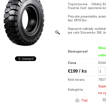
Trojvrstovová : Odolný B
Fixačná časť spevnená k
Prezutie pnuematiky pria
bez DPH/1ks
Dopravné náklady mobilnéh
pre celé Slovensko 30€,-
Skla
Dostupnosť
odbe
Cena
€199
/ ks
Kód tovaru
7827
Supe
Kategória
na v
Tlač