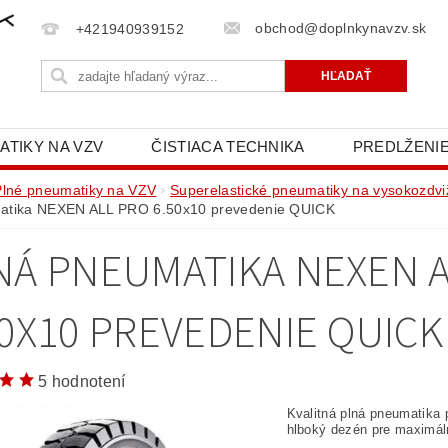
obchod@doplnkynavzv.sk
+421940939152
ATIKY NA VZV
ČISTIACA TECHNIKA
PREDLŽENIE
NAPÍŠTE NÁM
OCHRANA OSOBNÝCH ÚDAJOV (GD
Plné pneumatiky na VZV
Superelastické pneumatiky na vysokozdvi
atika NEXEN ALL PRO 6.50x10 prevedenie QUICK
NÁ PNEUMATIKA NEXEN A
50X10 PREVEDENIE QUICK
5 hodnotení
Kvalitná plná pneumatika 
hlboký dezén pre maximáln