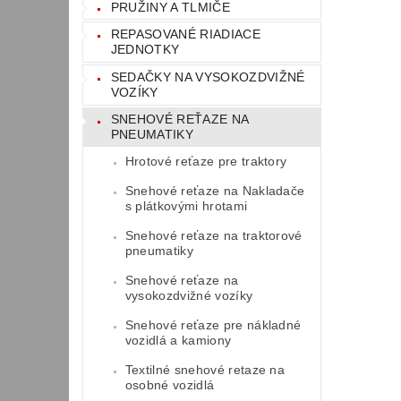
PRUŽINY A TLMIČE
REPASOVANÉ RIADIACE
JEDNOTKY
SEDAČKY NA VYSOKOZDVIŽNÉ
VOZÍKY
SNEHOVÉ REŤAZE NA
PNEUMATIKY
Hrotové reťaze pre traktory
Snehové reťaze na Nakladače
s plátkovými hrotami
Snehové reťaze na traktorové
pneumatiky
Snehové reťaze na
vysokozdvižné vozíky
Snehové reťaze pre nákladné
vozidlá a kamiony
Textilné snehové retaze na
osobné vozidlá