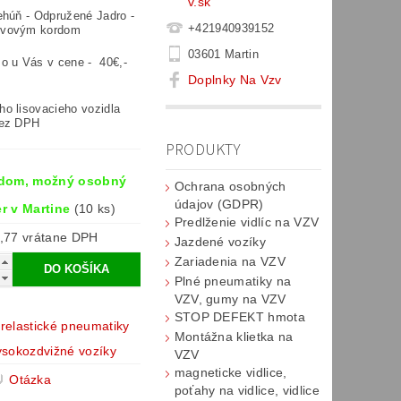
v.sk
ehúň - Odpružené Jadro -
+421940939152
ovovým kordom
03601 Martin
mo u Vás v cene -
40€,-
Doplnky Na Vzv
o lisovacieho vozidla
bez DPH
PRODUKTY
dom, možný osobný
Ochrana osobných
údajov (GDPR)
r v Martine
(10 ks)
Predlženie vidlíc na VZV
€244,77 vrátane DPH
Jazdené vozíky
Zariadenia na VZV
Plné pneumatiky na
VZV, gumy na VZV
STOP DEFEKT hmota
relastické pneumatiky
Montážna klietka na
ysokozdvižné vozíky
VZV
magneticke vidlice,
Otázka
poťahy na vidlice, vidlice