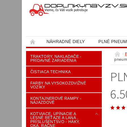
NÁHRADNÉ DIELY
PLNÉ PNEUM
OBCHODNÉ PODMIENKY
KONTAKT
TRAKTORY, NAKLADAČE -
pneum
PRÍDAVNÉ ZARIADENIA
PL
ČISTIACA TECHNIKA
FARBY NA VYSOKOZDVIŽNÉ
VOZÍKY
6.
KONTAJNEROVÉ RAMPY -
NÁJAZDOVÉ
KOTVIACE, UPÍNACIE A
LESNÉ REŤAZE A LANÁ ,
PRÍSLUŠENTSVO - HÁKY,
OKÁ, RAČNE