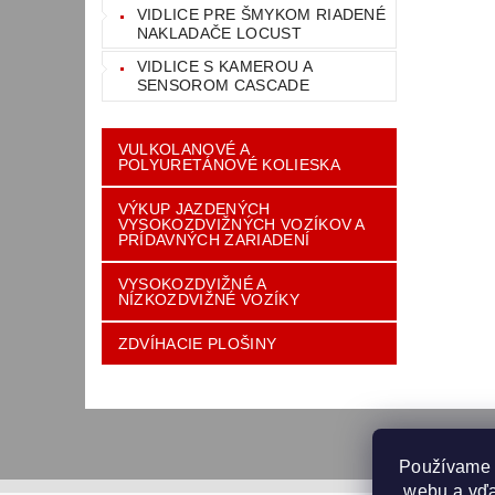
VIDLICE PRE ŠMYKOM RIADENÉ
NAKLADAČE LOCUST
VIDLICE S KAMEROU A
SENSOROM CASCADE
VULKOLANOVÉ A
POLYURETÁNOVÉ KOLIESKA
VÝKUP JAZDENÝCH
VYSOKOZDVIŽNÝCH VOZÍKOV A
PRÍDAVNÝCH ZARIADENÍ
VYSOKOZDVIŽNÉ A
NÍZKOZDVIŽNÉ VOZÍKY
ZDVÍHACIE PLOŠINY
Používame 
 webu a vďa