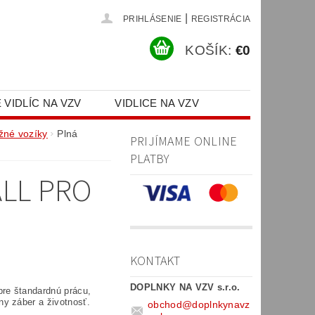
|
PRIHLÁSENIE
REGISTRÁCIA
KOŠÍK:
€0
 VIDLÍC NA VZV
VIDLICE NA VZV
PR)
žné vozíky
Plná
PRIJÍMAME ONLINE
PLATBY
LL PRO
KONTAKT
DOPLNKY NA VZV s.r.o.
pre štandardnú prácu,
y záber a životnosť.
obchod
@
doplnkynavz