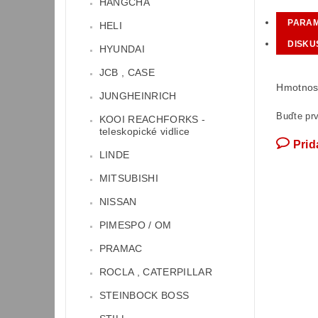
HANGCHA
PARA
HELI
DISKU
HYUNDAI
JCB , CASE
Hmotnos
JUNGHEINRICH
Buďte prv
KOOI REACHFORKS -
teleskopické vidlice
Prid
LINDE
MITSUBISHI
NISSAN
PIMESPO / OM
PRAMAC
ROCLA , CATERPILLAR
STEINBOCK BOSS