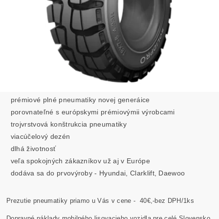
prémiové plné pneumatiky novej generáice
porovnateľné s európskymi prémiovýmii výrobcami
trojvrstvová konštrukcia pneumatiky
viacúčelový dezén
dlhá životnosť
veľa spokojných zákazníkov už aj v Európe
dodáva sa do prvovýroby - Hyundai, Clarklift, Daewoo
Prezutie pneumatiky priamo u Vás v cene -
40€,-bez DPH/1ks
Dopravné náklady mobilného lisovacieho vozidla pre celé Slovensko