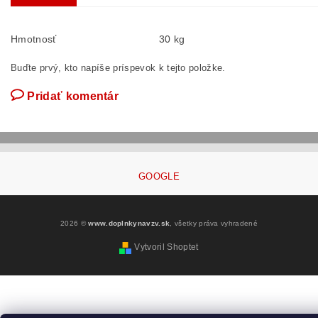
Hmotnosť
30 kg
Buďte prvý, kto napíše príspevok k tejto položke.
Pridať komentár
GOOGLE
2026 ©
www.doplnkynavzv.sk
, všetky práva vyhradené
Vytvoril Shoptet