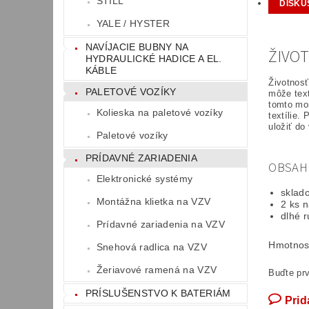
STILL
DISKU
YALE / HYSTER
NAVÍJACIE BUBNY NA
ŽIVO
HYDRAULICKÉ HADICE A EL.
KÁBLE
Životnosť
PALETOVÉ VOZÍKY
môže text
tomto mo
Kolieska na paletové vozíky
textílie.
uložiť do
Paletové vozíky
PRÍDAVNÉ ZARIADENIA
OBSAH
Elektronické systémy
sklad
Montážna klietka na VZV
2 ks 
dlhé r
Prídavné zariadenia na VZV
Hmotnos
Snehová radlica na VZV
Žeriavové ramená na VZV
Buďte prv
PRÍSLUŠENSTVO K BATERIÁM
Prid