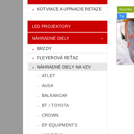
KOTVIACE A UPÍNACIE RETAZE
Novinka
Tip
LED PROJEKTORY
NÁHRADNÉ DIELY
BRZDY
FLEYEROVÁ REŤAZ
NÁHRADNÉ DIELY NA VZV
ATLET
AUSA
BALKANCAR
BT / TOYOTA
CROWN
EP EQUIPMENTS