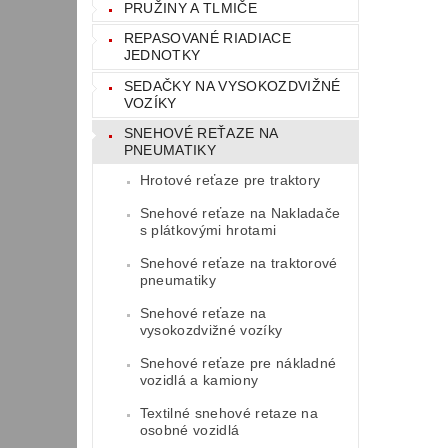
PRUŽINY A TLMIČE
REPASOVANÉ RIADIACE
JEDNOTKY
SEDAČKY NA VYSOKOZDVIŽNÉ
VOZÍKY
SNEHOVÉ REŤAZE NA
PNEUMATIKY
Hrotové reťaze pre traktory
Snehové reťaze na Nakladače
s plátkovými hrotami
Snehové reťaze na traktorové
pneumatiky
Snehové reťaze na
vysokozdvižné vozíky
Snehové reťaze pre nákladné
vozidlá a kamiony
Textilné snehové retaze na
osobné vozidlá