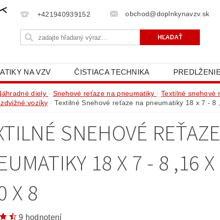
obchod@doplnkynavzv.sk
+421940939152
ATIKY NA VZV
ČISTIACA TECHNIKA
PREDLŽENIE
NAPÍŠTE NÁM
OCHRANA OSOBNÝCH ÚDAJOV (GD
Náhradné diely
Snehové reťaze na pneumatiky
Textilné snehové 
zdvižné vozíky
Textilné Snehové reťaze na pneumatiky 18 x 7 - 8 ,
XTILNÉ SNEHOVÉ REŤAZE
UMATIKY 18 X 7 - 8 ,16 X 6
0 X 8
9 hodnotení