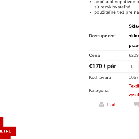
nepôsobí negatívne n
sú recyklovateľné
použiteľné tiež pre na
Skla
Dostupnosť
skla
prac
Cena
€170
/ pár
Kód tovaru
1057
Text
Kategória
vyso
Tlač
METRE