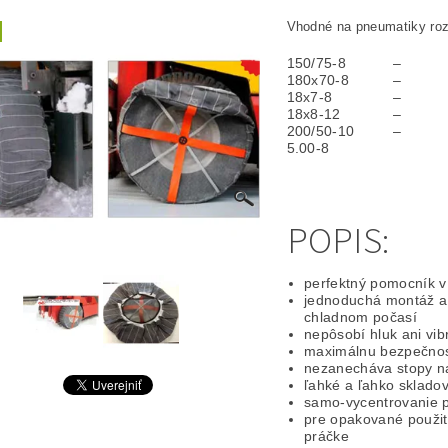
Vhodné na pneumatiky ro
150/75-8
–
180x70-8
–
18x7-8
–
18x8-12
–
200/50-10
–
5.00-8
POPIS:
perfektný pomocník 
jednoduchá montáž a
chladnom počasí
nepôsobí hluk ani vib
maximálnu bezpečnosť
nezanecháva stopy n
ľahké a ľahko skladov
samo-vycentrovanie p
pre opakované použit
práčke