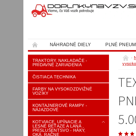
NÁHRADNÉ DIELY
PLNÉ PNEUM
OBCHODNÉ PODMIENKY
KONTAKT
TRAKTORY, NAKLADAČE -
vysoko
PRÍDAVNÉ ZARIADENIA
TE
ČISTIACA TECHNIKA
FARBY NA VYSOKOZDVIŽNÉ
VOZÍKY
PNE
KONTAJNEROVÉ RAMPY -
NÁJAZDOVÉ
5.0
KOTVIACE, UPÍNACIE A
LESNÉ REŤAZE A LANÁ ,
PRÍSLUŠENTSVO - HÁKY,
OKÁ, RAČNE