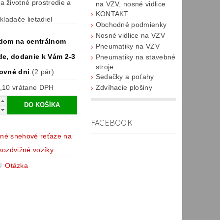
a životné prostredie a
na VZV, nosné vidlice
KONTAKT
kladače lietadiel
Obchodné podmienky
Nosné vidlice na VZV
dom na centrálnom
Pneumatiky na VZV
de, dodanie k Vám 2-3
Pneumatiky na stavebné
stroje
ovné dni
(2 pár)
Sedačky a poťahy
€209,10 vrátane DPH
Zdvíhacie plošiny
FACEBOOK
ilné snehové reťaze na
kozdvižné vozíky
Otázka