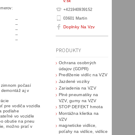
v.sk
zmerov:
+421940939152
03601 Martin
–
–
Doplnky Na Vzv
–
–
–
PRODUKTY
Ochrana osobných
údajov (GDPR)
Predlženie vidlíc na VZV
Jazdené vozíky
v zimnom počasí
Zariadenia na VZV
 demontáž aj v
Plné pneumatiky na
rácie
VZV, gumy na VZV
 pre vodiča vozidla
STOP DEFEKT hmota
a podlahe
Montážna klietka na
ateľné vo vozidle
VZV
o obutie na pneu
magneticke vidlice,
ie, možno prať v
poťahy na vidlice, vidlice