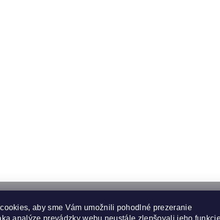
cookies, aby sme Vám umožnili pohodlné prezeranie
ka analýze prevádzky webu neustále zlepšovali jeho funkcie