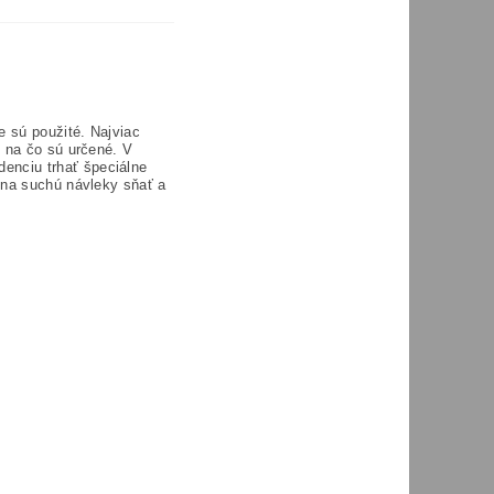
e sú použité. Najviac
, na čo sú určené. V
enciu trhať špeciálne
 na suchú návleky sňať a