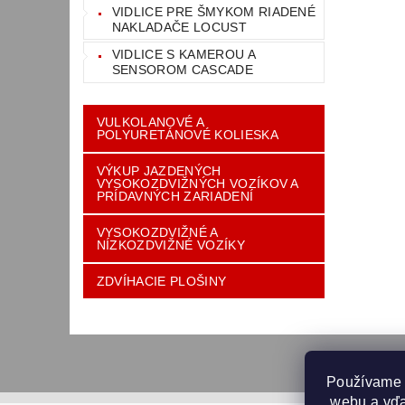
VIDLICE PRE ŠMYKOM RIADENÉ
NAKLADAČE LOCUST
VIDLICE S KAMEROU A
SENSOROM CASCADE
VULKOLANOVÉ A
POLYURETÁNOVÉ KOLIESKA
VÝKUP JAZDENÝCH
VYSOKOZDVIŽNÝCH VOZÍKOV A
PRÍDAVNÝCH ZARIADENÍ
VYSOKOZDVIŽNÉ A
NÍZKOZDVIŽNÉ VOZÍKY
ZDVÍHACIE PLOŠINY
Používame 
 webu a vďa