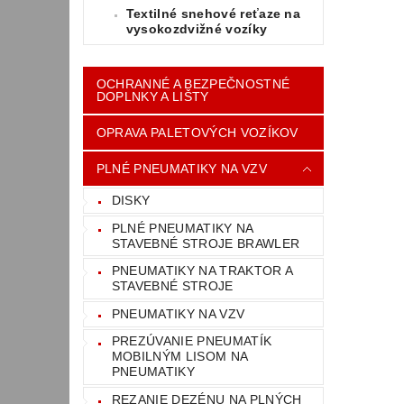
Textilné snehové reťaze na
vysokozdvižné vozíky
OCHRANNÉ A BEZPEČNOSTNÉ
DOPLNKY A LIŠTY
OPRAVA PALETOVÝCH VOZÍKOV
PLNÉ PNEUMATIKY NA VZV
DISKY
PLNÉ PNEUMATIKY NA
STAVEBNÉ STROJE BRAWLER
PNEUMATIKY NA TRAKTOR A
STAVEBNÉ STROJE
PNEUMATIKY NA VZV
PREZÚVANIE PNEUMATÍK
MOBILNÝM LISOM NA
PNEUMATIKY
REZANIE DEZÉNU NA PLNÝCH