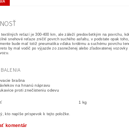
SIA
TNOSŤ
 textilných reťazí je 300-400 km, ale záleží predovšetkým na povrchu, kd
ilné snehové reťaze zničiť povrch suchého asfaltu, v podstate opak toho
mente bude mať totiž pneumatika vďaka tvrdému a suchému povrchu tend
 Preto by mal vodič po výjazde zo zasneženej alebo zľadovatenej vozovky
 vozu.
 BALENIA
ovacie brašna
návlekov na hnanú nápravu
ukavice proti znečisteniu odevu
ť
1 kg
ý, kto napíše príspevok k tejto položke.
ať komentár