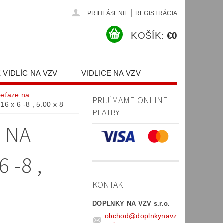
|
PRIHLÁSENIE
REGISTRÁCIA
KOŠÍK:
€0
 VIDLÍC NA VZV
VIDLICE NA VZV
PR)
reťaze na
PRIJÍMAME ONLINE
16 x 6 -8 , 5.00 x 8
PLATBY
 NA
 -8 ,
KONTAKT
DOPLNKY NA VZV s.r.o.
obchod
@
doplnkynavz