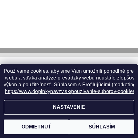
GOOGLE
Používame cookies, aby sme Vám umožnili pohodlné prez
 webu a vďaka analýze prevádzky webu neustále zlepšovali
výkon a použiteľnosť. S
úhlasom s Profilujúcimi (marketingo
2026 ©
www.doplnkynavzv.sk
, všetky práva vyhradené
https://www.doplnkynavzv.sk/pouzivanie-suborov-cookies/
Vytvoril Shoptet
NASTAVENIE
ODMIETNUŤ
SÚHLASÍM