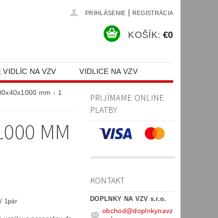
|
PRIHLÁSENIE
REGISTRÁCIA
KOŠÍK:
€0
 VIDLÍC NA VZV
VIDLICE NA VZV
PR)
100x40x1000 mm - 1
PRIJÍMAME ONLINE
PLATBY
1000 MM
KONTAKT
DOPLNKY NA VZV s.r.o.
/ 1pár
obchod
@
doplnkynavz