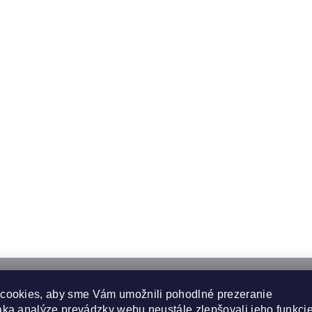
cookies, aby sme Vám umožnili pohodlné prezeranie
ka analýze prevádzky webu neustále zlepšovali jeho funkcie