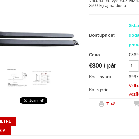
Vhodné pre vysokozdvižné
2500 kg aj na destu
Skla
Dostupnosť
doda
prac
Cena
€300
/ pár
Kód tovaru
6997
Vidl
Kategória
vozí
Tlač
METRE
SIA