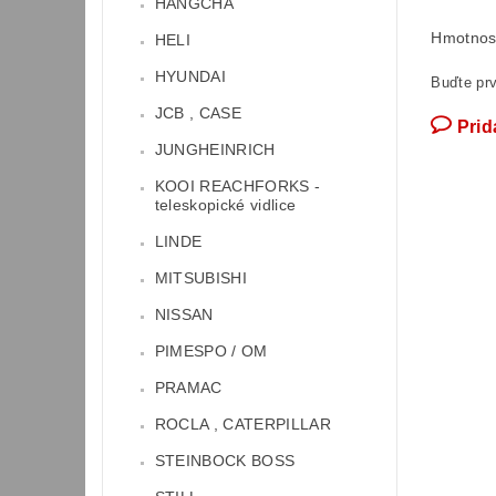
HANGCHA
Hmotnos
HELI
HYUNDAI
Buďte prv
JCB , CASE
Prid
JUNGHEINRICH
KOOI REACHFORKS -
teleskopické vidlice
LINDE
MITSUBISHI
NISSAN
PIMESPO / OM
PRAMAC
ROCLA , CATERPILLAR
STEINBOCK BOSS