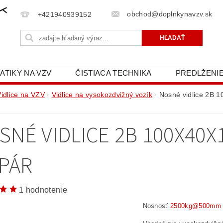
obchod@doplnkynavzv.sk
+421940939152
ATIKY NA VZV
ČISTIACA TECHNIKA
PREDLŽENIE
NAPÍŠTE NÁM
OCHRANA OSOBNÝCH ÚDAJOV (GD
Vidlice na VZV
Vidlice na vysokozdvižný vozík
Nosné vidlice 2B 
SNÉ VIDLICE 2B 100X40X
 PÁR
1 hodnotenie
Nosnosť
2500kg@500mm