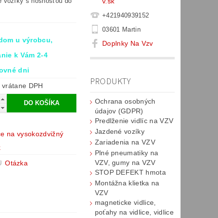
v.sk
 vozíky s nosnosťou do
+421940939152
03601 Martin
dom u výrobcu,
Doplnky Na Vzv
nie k Vám 2-4
ovné dni
PRODUKTY
€369 vrátane DPH
Ochrana osobných
údajov (GDPR)
Predlženie vidlíc na VZV
Jazdené vozíky
ice na vysokozdvižný
Zariadenia na VZV
k
Plné pneumatiky na
VZV, gumy na VZV
Otázka
STOP DEFEKT hmota
Montážna klietka na
VZV
magneticke vidlice,
poťahy na vidlice, vidlice