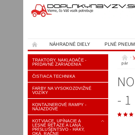
NÁHRADNÉ DIELY
PLNÉ PNEUM
OBCHODNÉ PODMIENKY
KONTAKT
TRAKTORY, NAKLADAČE -
pár
PRÍDAVNÉ ZARIADENIA
NO
ČISTIACA TECHNIKA
FARBY NA VYSOKOZDVIŽNÉ
VOZÍKY
- 1
KONTAJNEROVÉ RAMPY -
NÁJAZDOVÉ
KOTVIACE, UPÍNACIE A
LESNÉ REŤAZE A LANÁ ,
PRÍSLUŠENTSVO - HÁKY,
OKÁ, RAČNE