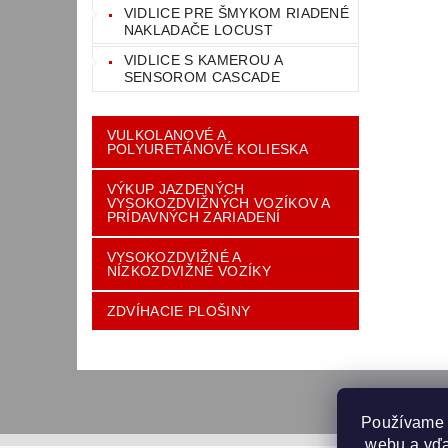
VIDLICE PRE ŠMYKOM RIADENÉ
NAKLADAČE LOCUST
VIDLICE S KAMEROU A
SENSOROM CASCADE
VULKOLANOVÉ A
POLYURETÁNOVÉ KOLIESKA
VÝKUP JAZDENÝCH
VYSOKOZDVIŽNÝCH VOZÍKOV A
PRÍDAVNÝCH ZARIADENÍ
VYSOKOZDVIŽNÉ A
NÍZKOZDVIŽNÉ VOZÍKY
ZDVÍHACIE PLOŠINY
Používame 
 webu a vďa