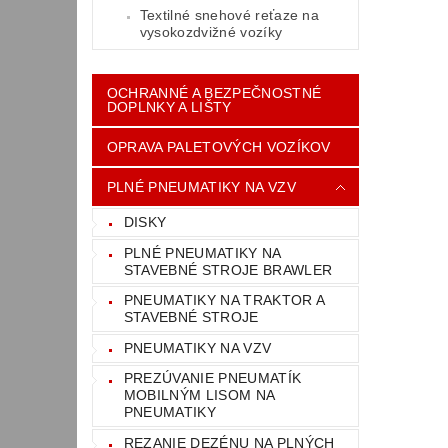
Textilné snehové reťaze na
vysokozdvižné vozíky
OCHRANNÉ A BEZPEČNOSTNÉ
DOPLNKY A LIŠTY
OPRAVA PALETOVÝCH VOZÍKOV
PLNÉ PNEUMATIKY NA VZV
DISKY
PLNÉ PNEUMATIKY NA
STAVEBNÉ STROJE BRAWLER
PNEUMATIKY NA TRAKTOR A
STAVEBNÉ STROJE
PNEUMATIKY NA VZV
PREZÚVANIE PNEUMATÍK
MOBILNÝM LISOM NA
PNEUMATIKY
REZANIE DEZÉNU NA PLNÝCH