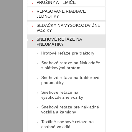
PRUŽINY A TLMIČE
REPASOVANÉ RIADIACE
JEDNOTKY
SEDAČKY NA VYSOKOZDVIŽNÉ
VOZÍKY
SNEHOVÉ REŤAZE NA
PNEUMATIKY
Hrotové reťaze pre traktory
Snehové reťaze na Nakladače
s plátkovými hrotami
Snehové reťaze na traktorové
pneumatiky
Snehové reťaze na
vysokozdvižné vozíky
Snehové reťaze pre nákladné
vozidlá a kamiony
Textilné snehové retaze na
osobné vozidlá