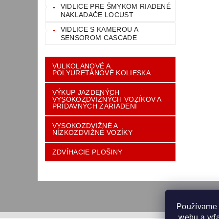
VIDLICE PRE ŠMYKOM RIADENÉ
NAKLADAČE LOCUST
VIDLICE S KAMEROU A
SENSOROM CASCADE
VULKOLANOVÉ A
POLYURETÁNOVÉ KOLIESKA
VÝKUP JAZDENÝCH
VYSOKOZDVIŽNÝCH VOZÍKOV A
PRÍDAVNÝCH ZARIADENÍ
VYSOKOZDVIŽNÉ A
NÍZKOZDVIŽNÉ VOZÍKY
ZDVÍHACIE PLOŠINY
Používame 
 webu a vďa