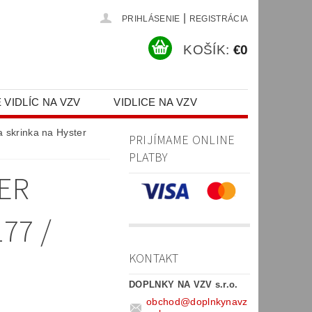
|
PRIHLÁSENIE
REGISTRÁCIA
KOŠÍK:
€0
 VIDLÍC NA VZV
VIDLICE NA VZV
PR)
a skrinka na Hyster
PRIJÍMAME ONLINE
PLATBY
TER
77 /
KONTAKT
DOPLNKY NA VZV s.r.o.
obchod
@
doplnkynavz