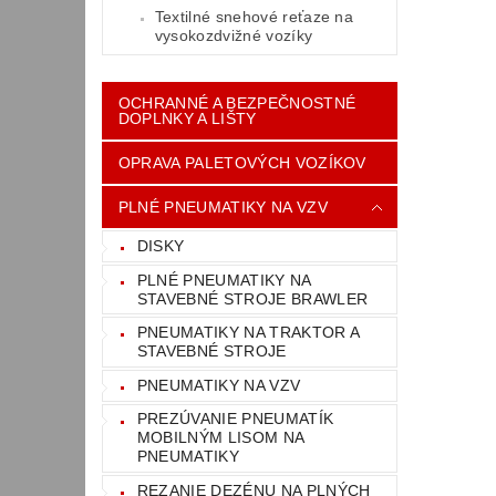
Textilné snehové reťaze na
vysokozdvižné vozíky
OCHRANNÉ A BEZPEČNOSTNÉ
DOPLNKY A LIŠTY
OPRAVA PALETOVÝCH VOZÍKOV
PLNÉ PNEUMATIKY NA VZV
DISKY
PLNÉ PNEUMATIKY NA
STAVEBNÉ STROJE BRAWLER
PNEUMATIKY NA TRAKTOR A
STAVEBNÉ STROJE
PNEUMATIKY NA VZV
PREZÚVANIE PNEUMATÍK
MOBILNÝM LISOM NA
PNEUMATIKY
REZANIE DEZÉNU NA PLNÝCH