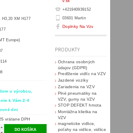
v.sk
+421940939152
03601 Martin
0, H3,20 XM H177
Doplnky Na Vzv
177
XMT Europe)
PRODUKTY
87
D114
Ochrana osobných
údajov (GDPR)
08
Predlženie vidlíc na VZV
Jazdené vozíky
Zariadenia na VZV
dom u výrobcu,
Plné pneumatiky na
VZV, gumy na VZV
nie k Vám 2-4
STOP DEFEKT hmota
ovné dni
Montážna klietka na
VZV
€92,25 vrátane DPH
magneticke vidlice,
poťahy na vidlice, vidlice