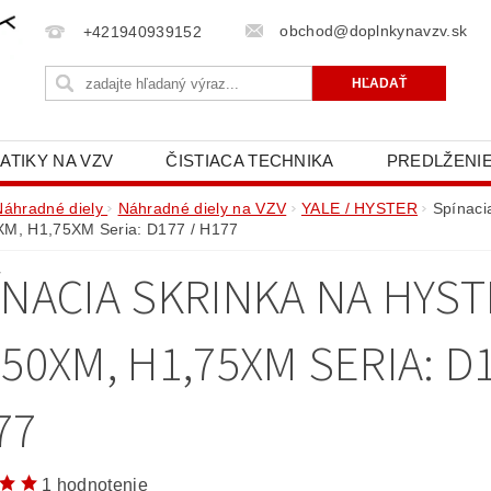
obchod@doplnkynavzv.sk
+421940939152
ATIKY NA VZV
ČISTIACA TECHNIKA
PREDLŽENIE
NAPÍŠTE NÁM
OCHRANA OSOBNÝCH ÚDAJOV (GD
Náhradné diely
Náhradné diely na VZV
YALE / HYSTER
Spínaci
XM, H1,75XM Seria: D177 / H177
ÍNACIA SKRINKA NA HYS
50XM, H1,75XM SERIA: D1
77
1 hodnotenie