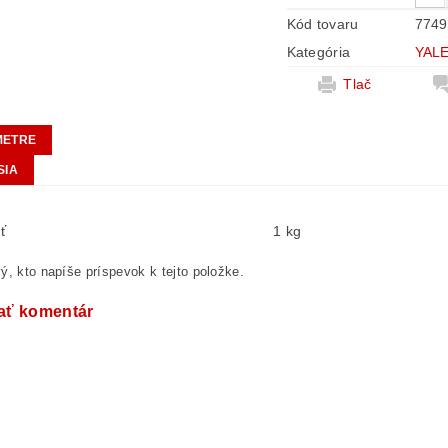
Kód tovaru
7749
Kategória
YALE
Tlač
METRE
SIA
ť
1 kg
ý, kto napíše príspevok k tejto položke.
ať komentár