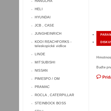
HANGCHA
HELI
HYUNDAI
JCB , CASE
JUNGHEINRICH
PARA
KOOI REACHFORKS -
DISKU
teleskopické vidlice
LINDE
Hmotnos
MITSUBISHI
Buďte prv
NISSAN
Prid
PIMESPO / OM
PRAMAC
ROCLA , CATERPILLAR
STEINBOCK BOSS