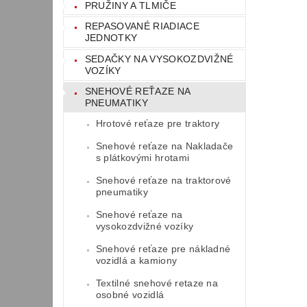
PRUŽINY A TLMIČE
REPASOVANÉ RIADIACE
JEDNOTKY
SEDAČKY NA VYSOKOZDVIŽNÉ
VOZÍKY
SNEHOVÉ REŤAZE NA
PNEUMATIKY
Hrotové reťaze pre traktory
Snehové reťaze na Nakladače
s plátkovými hrotami
Snehové reťaze na traktorové
pneumatiky
Snehové reťaze na
vysokozdvižné vozíky
Snehové reťaze pre nákladné
vozidlá a kamiony
Textilné snehové retaze na
osobné vozidlá