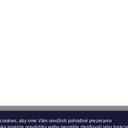
cookies, aby sme Vám umožnili pohodlné prezeranie
ka analýze prevádzky webu neustále zlepšovali jeho funkcie