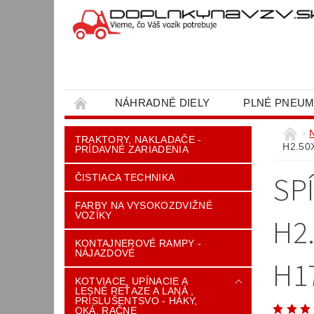
NÁHRADNÉ DIELY
PLNÉ PNEUM
OBCHODNÉ PODMIENKY
KONTAKT
TRAKTORY, NAKLADAČE -
H2.50
PRÍDAVNÉ ZARIADENIA
SP
ČISTIACA TECHNIKA
FARBY NA VYSOKOZDVIŽNÉ
VOZÍKY
H2.
KONTAJNEROVÉ RAMPY -
NÁJAZDOVÉ
H1
KOTVIACE, UPÍNACIE A
LESNÉ REŤAZE A LANÁ ,
PRÍSLUŠENTSVO - HÁKY,
OKÁ, RAČNE