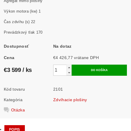
Agregát mimo plošiny
Výkon motora (kw) 1
Čas zdvihu (s) 22
Prevádzkový tlak 170
Dostupnosť
Na dotaz
Cena
€4 426,77 vrátane DPH
€3 599
/ ks
Kód tovaru
2101
Kategória
Zdvíhacie plošiny
Otázka
POPIS