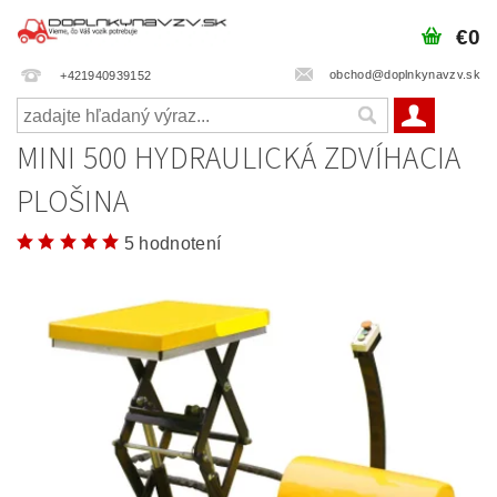
€0
obchod@doplnkynavzv.sk
+421940939152
MINI 500 HYDRAULICKÁ ZDVÍHACIA
PLOŠINA
5 hodnotení