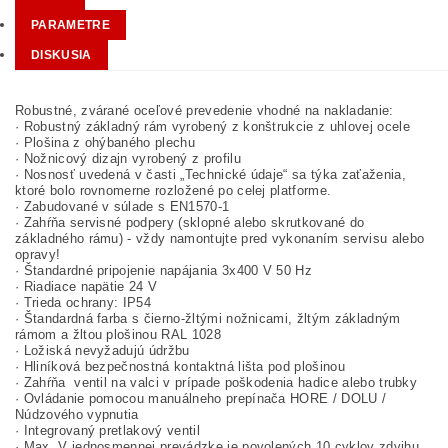
PARAMETRE
DISKUSIA
Robustné, zvárané oceľové prevedenie vhodné na nakladanie:
· Robustný základný rám vyrobený z konštrukcie z uhlovej ocele
· Plošina z ohýbaného plechu
· Nožnicový dizajn vyrobený z profilu
· Nosnosť uvedená v časti „Technické údaje“ sa týka zaťaženia,
ktoré bolo rovnomerne rozložené po celej platforme.
· Zabudované v súlade s EN1570-1
· Zahŕňa servisné podpery (sklopné alebo skrutkované do
základného rámu) - vždy namontujte pred vykonaním servisu alebo
opravy!
· Štandardné pripojenie napájania 3x400 V 50 Hz
· Riadiace napätie 24 V
· Trieda ochrany: IP54
· Štandardná farba s čierno-žltými nožnicami, žltým základným
rámom a žltou plošinou RAL 1028
· Ložiská nevyžadujú údržbu
· Hliníková bezpečnostná kontaktná lišta pod plošinou
· Zahŕňa ventil na valci v prípade poškodenia hadice alebo trubky
· Ovládanie pomocou manuálneho prepínača HORE / DOLU /
Núdzového vypnutia
· Integrovaný pretlakový ventil
· Max. V jednosmennej prevádzke je povolených 10 cyklov zdvihu