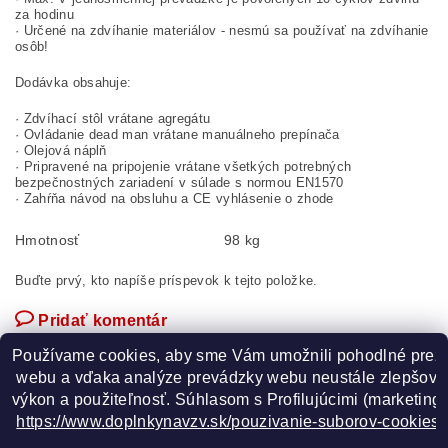
za hodinu
· Určené na zdvíhanie materiálov - nesmú sa používať na zdvíhanie
osôb!
Dodávka obsahuje:
· Zdvíhací stôl vrátane agregátu
· Ovládanie dead man vrátane manuálneho prepínača
· Olejová náplň
· Pripravené na pripojenie vrátane všetkých potrebných
bezpečnostných zariadení v súlade s normou EN1570
· Zahŕňa návod na obsluhu a CE vyhlásenie o zhode
Hmotnosť
98 kg
Buďte prvý, kto napíše príspevok k tejto položke.
Pridať komentár
Používame cookies, aby sme Vám umožnili pohodlné prez
 webu a vďaka analýze prevádzky webu neustále zlepšovali
výkon a použiteľnosť. S
úhlasom s Profilujúcimi (marketingo
https://www.doplnkynavzv.sk/pouzivanie-suborov-cookies/
GOOGLE