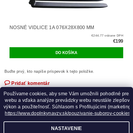
NOSNÉ VIDLICE 1A 076X28X800 MM
€244,77 vrátane DPH
€199
Buďte prvý, kto napíše príspevok k tejto položke.
Pridať komentár
Používame cookies, aby sme Vám umožnili pohodlné prez
 webu a vďaka analýze prevádzky webu neustále zlepšovali
výkon a použiteľnosť. S
úhlasom s Profilujúcimi (marketingo
https://www.doplnkynavzv.sk/pouzivanie-suborov-cookies/
GOOGLE
NASTAVENIE