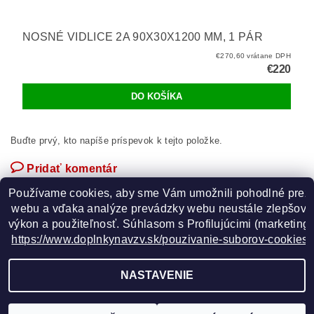
NOSNÉ VIDLICE 2A 90X30X1200 MM, 1 PÁR
€270,60 vrátane DPH
€220
Buďte prvý, kto napíše príspevok k tejto položke.
Pridať komentár
Používame cookies, aby sme Vám umožnili pohodlné prez
 webu a vďaka analýze prevádzky webu neustále zlepšovali
výkon a použiteľnosť. S
úhlasom s Profilujúcimi (marketingo
https://www.doplnkynavzv.sk/pouzivanie-suborov-cookies/
GOOGLE
NASTAVENIE
2026 ©
www.doplnkynavzv.sk
, všetky práva vyhradené