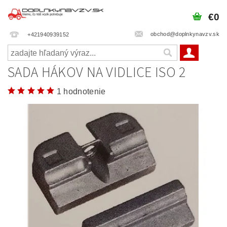
€0
obchod@doplnkynavzv.sk
+421940939152
SADA HÁKOV NA VIDLICE ISO 2
1 hodnotenie