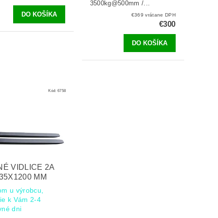
3500kg@500mm /...
€369 vrátane DPH
€300
Kód:
6758
É VIDLICE 2A
35X1200 MM
om u výrobcu,
ie k Vám 2-4
vné dni