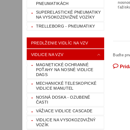
nosno
PNEUMATIKÁCH
ťažisku
SUPERELASTICKÉ PNEUMATIKY
NA VYSOKOZDVIŽNÉ VOZÍKY
TRELLEBORG - PNEUMATIKY
PREDLŽENIE VIDLÍC NA VZV
VIDLICE NA VZV
Buďte prv
MAGNETICKÉ OCHRANNÉ
Prid
POŤAHY NA NOSNÉ VIDLICE
DAGS
MECHANICKÉ TELESKOPICKÉ
VIDLICE MANUTEL
NOSNÁ DOSKA - OZUBENÉ
ČASTI
VÁŽIACE VIDLICE CASCADE
VIDLICE NA VYSOKOZDVIŽNÝ
VOZÍK