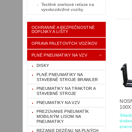
Textilné snehové reťaze na
vysokozdvižné vozíky
OCHRANNÉ A BEZPEČNOSTNÉ
DOPLNKY A LIŠTY
OPRAVA PALETOVÝCH VOZÍKOV
PLNÉ PNEUMATIKY NA VZV
DISKY
PLNÉ PNEUMATIKY NA
STAVEBNÉ STROJE BRAWLER
PNEUMATIKY NA TRAKTOR A
STAVEBNÉ STROJE
NOSN
PNEUMATIKY NA VZV
100X
PREZÚVANIE PNEUMATÍK
Sklad
MOBILNÝM LISOM NA
dodan
PNEUMATIKY
praco
REZANIE DEZÉNU NA PLNÝCH