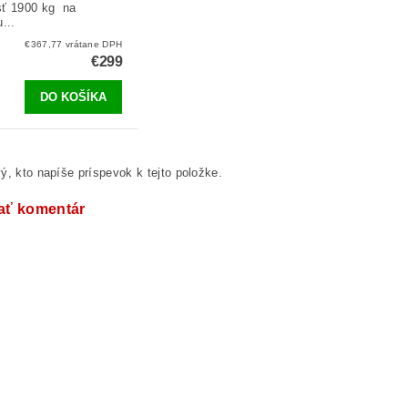
sť 1900 kg na
...
€367,77 vrátane DPH
€299
ý, kto napíše príspevok k tejto položke.
ať komentár