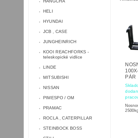
HANGCHA
HELI
HYUNDAI
JCB , CASE
JUNGHEINRICH
KOOI REACHFORKS -
teleskopické vidlice
NOSN
LINDE
100X
PÁR
MITSUBISHI
Sklad
NISSAN
dodan
praco
PIMESPO / OM
Nosno
PRAMAC
2500k
ROCLA , CATERPILLAR
STEINBOCK BOSS