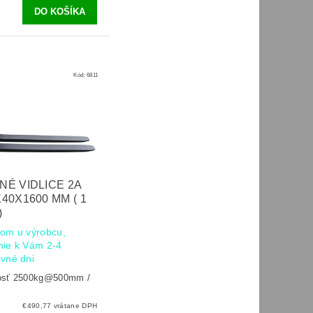
Kód:
6811
NÉ VIDLICE 2A
40X1600 MM ( 1
)
om u výrobcu,
nie k Vám 2-4
vné dni
osť 2500kg@500mm /
.
€490,77 vrátane DPH