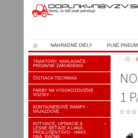
NÁHRADNÉ DIELY
PLNÉ PNEUM
OBCHODNÉ PODMIENKY
KONTAKT
TRAKTORY, NAKLADAČE -
PRÍDAVNÉ ZARIADENIA
NO
ČISTIACA TECHNIKA
FARBY NA VYSOKOZDVIŽNÉ
1 P
VOZÍKY
KONTAJNEROVÉ RAMPY -
NÁJAZDOVÉ
KOTVIACE, UPÍNACIE A
LESNÉ REŤAZE A LANÁ ,
PRÍSLUŠENTSVO - HÁKY,
OKÁ, RAČNE