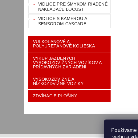
VIDLICE PRE ŠMYKOM RIADENÉ
NAKLADAČE LOCUST
VIDLICE S KAMEROU A
SENSOROM CASCADE
VULKOLANOVÉ A
POLYURETÁNOVÉ KOLIESKA
VÝKUP JAZDENÝCH
VYSOKOZDVIŽNÝCH VOZÍKOV A
PRÍDAVNÝCH ZARIADENÍ
VYSOKOZDVIŽNÉ A
NÍZKOZDVIŽNÉ VOZÍKY
ZDVÍHACIE PLOŠINY
Používame 
 webu a vďa