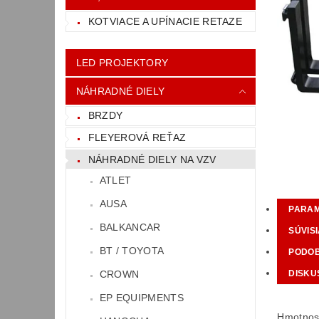
KOTVIACE A UPÍNACIE RETAZE
LED PROJEKTORY
NÁHRADNÉ DIELY
BRZDY
FLEYEROVÁ REŤAZ
NÁHRADNÉ DIELY NA VZV
ATLET
AUSA
PARA
BALKANCAR
SÚVIS
BT / TOYOTA
PODO
DISKU
CROWN
EP EQUIPMENTS
Hmotnos