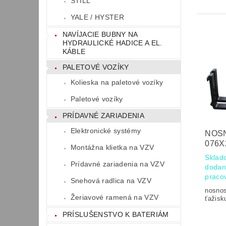
STILL
YALE / HYSTER
NAVÍJACIE BUBNY NA
HYDRAULICKÉ HADICE A EL.
KÁBLE
PALETOVÉ VOZÍKY
Kolieska na paletové vozíky
Paletové vozíky
PRÍDAVNÉ ZARIADENIA
Elektronické systémy
NOSN
076X
Montážna klietka na VZV
Sklad
Prídavné zariadenia na VZV
dodan
praco
Snehová radlica na VZV
nosno
Žeriavové ramená na VZV
ťažisku
PRÍSLUŠENSTVO K BATERIÁM