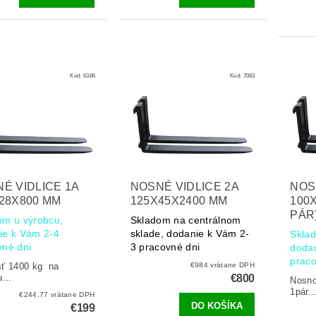
Kód:
6386
Kód:
7083
É VIDLICE 1A
NOSNÉ VIDLICE 2A
NOS
28X800 MM
125X45X2400 MM
100X
PÁR
om u výrobcu,
Skladom na centrálnom
ie k Vám 2-4
sklade, dodanie k Vám 2-
Sklad
vné dni
3 pracovné dni
doda
praco
sť 1400 kg na
€984 vrátane DPH
...
€800
Nosn
1pár..
€244,77 vrátane DPH
€199