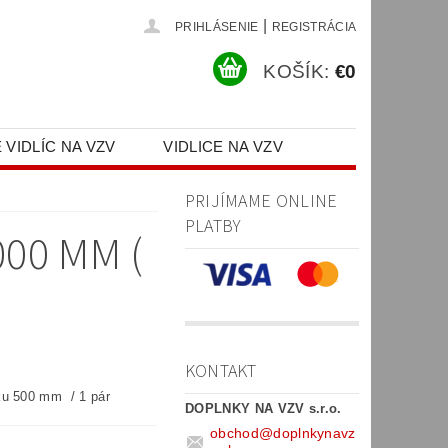
|
PRIHLÁSENIE
REGISTRÁCIA
KOŠÍK:
€0
 VIDLÍC NA VZV
VIDLICE NA VZV
PR)
PRIJÍMAME ONLINE
PLATBY
000 MM (
KONTAKT
ku 500 mm / 1 pár
DOPLNKY NA VZV s.r.o.
obchod
@
doplnkynavz