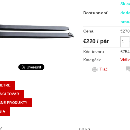
Skla
Dostupnosť
doda
prac
Cena
€220
/ pár
Kód tovaru
6754
Kategória
Vidl
Tlač
METRE
IACI TOVAR
BNÉ PRODUKTY
SIA
ť
80 kg