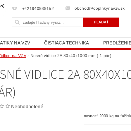
obchod@doplnkynavzv.sk
+421940939152
ATIKY NA VZV
ČISTIACA TECHNIKA
PREDLŽENIE
NAPÍŠTE NÁM
OCHRANA OSOBNÝCH ÚDAJOV (GD
Vidlice na VZV
Nosné vidlice 2A 80x40x1000 mm ( 1 pár)
SNÉ VIDLICE 2A 80X40X1
ÁR)
Neohodnotené
nosnosť 2000 kg na ťažis