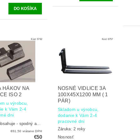
Kód:
5792
Kód:
6757
 HÁKOV NA
NOSNÉ VIDLICE 3A
ICE ISO 2
100X45X1200 MM ( 1
PÁR)
om u výrobcu,
ie k Vám 2-4
Skladom u výrobcu,
vné dni
dodanie k Vám 2-4
pracovné dni
bsahuje - spodný a...
Záruka: 2 roky
€61,50 vrátane DPH
€50
Nosnosť