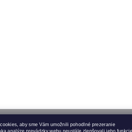
cookies, aby sme Vám umožnili pohodlné prezeranie
ka analýze prevádzky webu neustále zlepšovali jeho funkcie