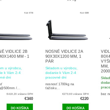
Kód:
6756
Kód:
6389
É VIDLICE 2B
NOSNÉ VIDLICE 2A
VID
40X1400 MM - 1
90X30X1200 MM, 1
80X
PÁR
VÝŠ
MM,
om u výrobcu,
Skladom u výrobcu,
200
ie k Vám 2-4
dodanie k Vám 2-4
vné dni
pracovné dni
Sklad
dodani
sť
nosnosť 1700kg na
praco
g@500mm /...
ťažisku...
bez n
€418,20 vrátane DPH
€270,60 vrátane DPH
€340
€220