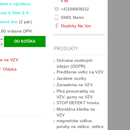
v.sk
dom u výrobcu,
+421940939152
nie k Vám 2-4
03601 Martin
ovné dni
(2 pár)
Doplnky Na Vzv
€270,60 vrátane DPH
PRODUKTY
ice na VZV
Ochrana osobných
údajov (GDPR)
Otázka
Predlženie vidlíc na VZV
Jazdené vozíky
Zariadenia na VZV
Plné pneumatiky na
VZV, gumy na VZV
STOP DEFEKT hmota
Montážna klietka na
VZV
magneticke vidlice,
poťahy na vidlice, vidlice