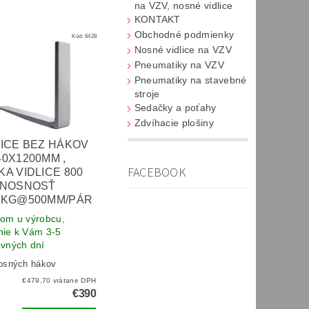
na VZV, nosné vidlice
KONTAKT
Obchodné podmienky
Kód:
6428
Nosné vidlice na VZV
Pneumatiky na VZV
Pneumatiky na stavebné
stroje
Sedačky a poťahy
Zdvíhacie plošiny
LICE BEZ HÁKOV
40X1200MM ,
FACEBOOK
KA VIDLICE 800
 NOSNOSŤ
0KG@500MM/PÁR
om u výrobcu,
e k Vám 3-5
vných dní
osných hákov
€479,70 vrátane DPH
€390