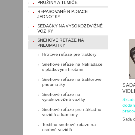
PRUŽINY A TLMIČE
REPASOVANÉ RIADIACE
JEDNOTKY
SEDAČKY NA VYSOKOZDVIŽNÉ
VOZÍKY
SNEHOVÉ REŤAZE NA
PNEUMATIKY
Hrotové reťaze pre traktory
Snehové reťaze na Nakladače
s plátkovými hrotami
Snehové reťaze na traktorové
pneumatiky
SADA
VIDL
Snehové reťaze na
vysokozdvižné vozíky
Sklad
dodan
Snehové reťaze pre nákladné
praco
vozidlá a kamiony
Sada o
Textilné snehové retaze na
osobné vozidlá